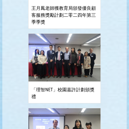
王月鳳老師獲教育局頒發優良顧
客服務獎勵計劃二零二四年第三
季季獎
「理智NET」校園嘉許計劃頒獎
禮