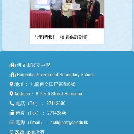
「理智NET」校園嘉許計劃
何文田官立中學
Homantin Government Secondary School
地址：
九龍何文田巴富街8號
Address：
8 Perth Street Homantin
電話（Tel）：
27112680
傳真（Fax）：
27142846
電郵（Email）：
mail@hmtgss.edu.hk
© 2026 版權所有