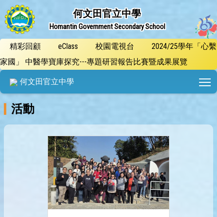
何文田官立中學
Homantin Government Secondary School
精彩回顧
eClass
校園電視台
2024/25學年「心繫
家國」 中醫學寶庫探究---專題研習報告比賽暨成果展覽
T
何文田官立中學
活動