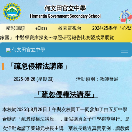
何文田官立中學
Homantin Government Secondary School
精彩回顧
eClass
校園電視台
2024/25學年「心繫
家國」 中醫學寶庫探究---專題研習報告比賽暨成果展覽
T
何文田官立中學
「疏忽侵權法講座」
2025-08-28 (星期四)
活動類別：教師發展
「
疏忽侵權法
講座」
本校於2025年8月28日上午與友校同工一同參加了由五所中學
合辦的「疏忽侵權法講座」，並假德貞女子中學禮堂舉行。是
次活動邀請了葉錦元校長主講，葉校長透過真實案例，讓教師