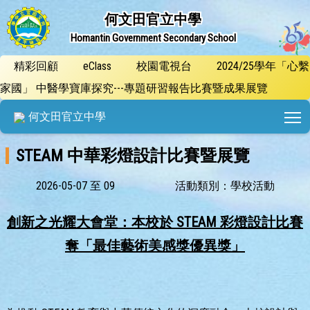
何文田官立中學
Homantin Government Secondary School
精彩回顧
eClass
校園電視台
2024/25學年「心繫
家國」 中醫學寶庫探究---專題研習報告比賽暨成果展覽
T
何文田官立中學
STEAM 中華彩燈設計比賽暨展覽
2026-05-07 至 09
活動類別：學校活動
創新之光耀大會堂：本校於 STEAM 彩燈設計比賽
奪「最佳藝術美感獎優異獎」