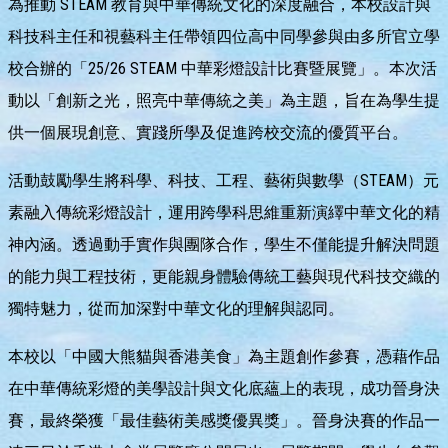
為推動 STEAM 教育與中華傳統文化的深度融合，本校設計與
科技科主任和視藝科主任帶領四位高中同學參與由多所官立學
校合辦的「25/26 STEAM 中華彩燈設計比賽暨展覽」。本次活
動以「創新之光，照亮中華傳統之美」為主題，旨在為學生提
供一個展現創意、實踐所學及促進跨校交流的優質平台。
活動鼓勵學生將科學、科技、工程、藝術與數學（STEAM）元
素融入傳統彩燈設計，運用跨學科思維重新演繹中華文化的精
神內涵。透過動手實作與團隊合作，學生不僅能提升解決問題
的能力與工程技術，更能親身體驗傳統工藝與現代科技交織的
獨特魅力，從而加深對中華文化的理解與認同。
本校以「中國大熊貓與香港美食」為主題創作參賽，憑藉作品
在中華傳統彩燈的美學設計與文化底蘊上的表現，成功晉身決
賽，最終榮獲「最佳藝術美感獎優異獎」。晉身決賽的作品一