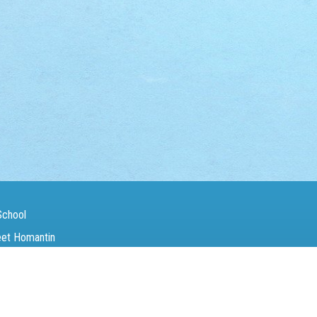
School
eet Homantin
（Fax）：
27142846
電郵（Email）：