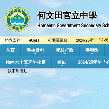
何文田官立中學
Homantin Government Secondary Sch
精彩回顧
eClass
校園電視台
2024/25學年「
首頁
學校資料
學校行政
學與教
New 六十五周年校慶
連結
2024/25
找不到活動！