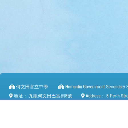
何文田官立中學
Homantin Government Secondary 
地址：
九龍何文田巴富街8號
Address：
8 Perth Str
電話（Tel）：
27112680
傳真