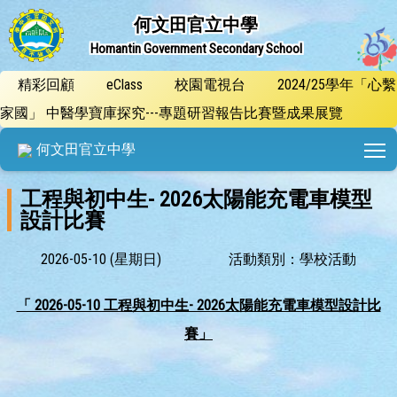
何文田官立中學
Homantin Government Secondary School
精彩回顧
eClass
校園電視台
2024/25學年「心繫
家國」 中醫學寶庫探究---專題研習報告比賽暨成果展覽
T
何文田官立中學
工程與初中生- 2026太陽能充電車模型
設計比賽
2026-05-10 (星期日)
活動類別：學校活動
「 2026-05-10 工程與初中生- 2026太陽能充電車模型設計比
賽」