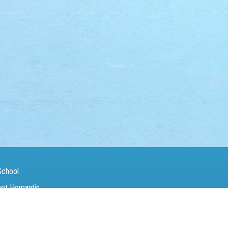
School
eet Homantin
（Fax）：
27142846
電郵（Email）：