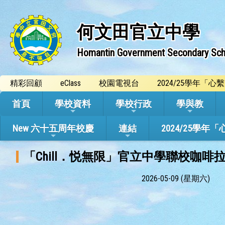
何文田官立中學
Homantin Government Secondary Sch
精彩回顧
eClass
校園電視台
2024/25學年「
首頁
學校資料
學校行政
學與教
New 六十五周年校慶
連結
2024/25
「Chill．悦無限」官立中學聯校咖啡
2026-05-09 (星期六)