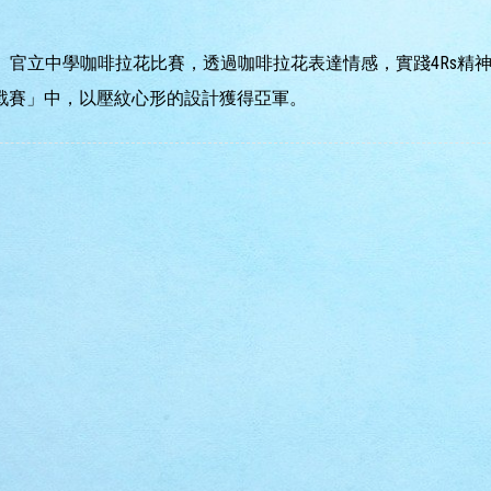
無限」官立中學咖啡拉花比賽，透過咖啡拉花表達情感，實踐4Rs
挑戰賽」中，以壓紋心形的設計獲得亞軍。