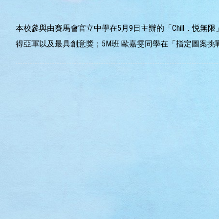
本校參與由賽馬會官立中學在5月9日主辦的「Chill．悦
得亞軍以及最具創意獎；5M班 歐嘉雯同學在「指定圖案