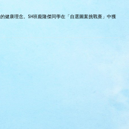
精神的健康理念。5H班龐隆傑同學在「自選圖案挑戰賽」中獲