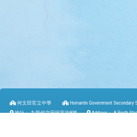
何文田官立中學
Homantin Government Secondary 
地址：
九龍何文田巴富街8號
Address：
8 Perth Str
電話（Tel）：
27112680
傳真