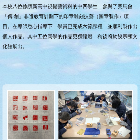
本校八位修讀新高中視覺藝術科的中四學生，參與了賽馬會
「傳‧創」非遺教育計劃下的印章雕刻技藝（圖章製作）項
目。在導師悉心指導下，學員已完成六節課程，並順利製作出
個人作品。其中五位同學的作品更獲甄選，稍後將於饒宗頤文
化館展出。