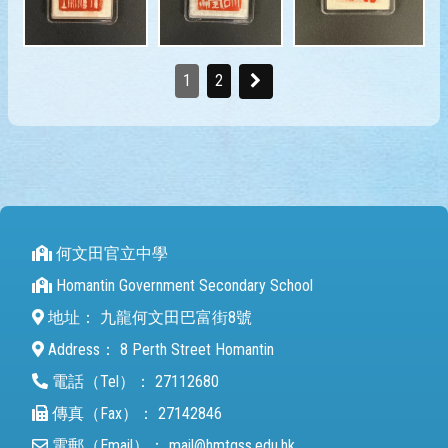
1
2
何文田官立中學
Homantin Government Secondary School
地址：
九龍何文田巴富街8號
Address：
8 Perth Street Homantin
電話（Tel）：
27112680
傳真（Fax）：
27142846
電郵（Email）：
mail@hmtgss.edu.hk