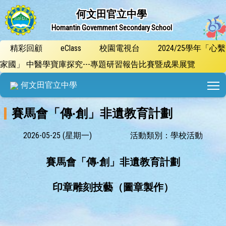
何文田官立中學
Homantin Government Secondary School
精彩回顧
eClass
校園電視台
2024/25學年「心繫
家國」 中醫學寶庫探究---專題研習報告比賽暨成果展覽
T
何文田官立中學
賽馬會「傳‧創」非遺教育計劃
2026-05-25 (星期一)
活動類別：學校活動
賽馬會「傳‧創」非遺教育計劃
印章雕刻技藝（圖章製作）