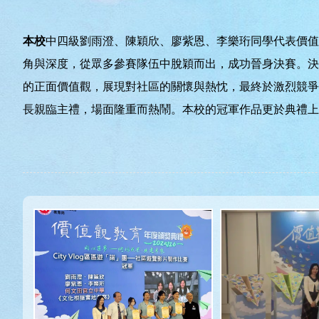
本校
中四級劉雨澄、陳穎欣、廖紫恩、李樂珩同學代表價值
角與深度，從眾多參賽隊伍中脫穎而出，成功晉身決賽。決
的正面價值觀，展現對社區的關懷與熱忱，最終於激烈競爭
長親臨主禮，場面隆重而熱鬧。本校的冠軍作品更於典禮