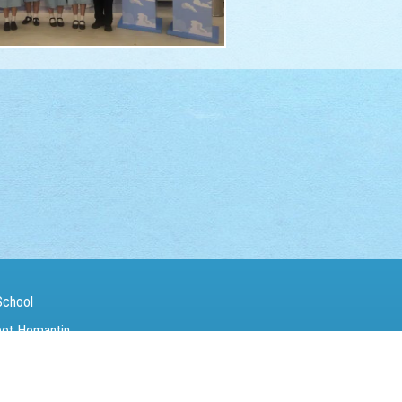
School
eet Homantin
（Fax）：
27142846
電郵（Email）：