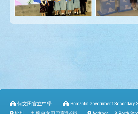
何文田官立中學
Homantin Government Secondary 
地址：
九龍何文田巴富街8號
Address：
8 Perth Str
電話（Tel）：
27112680
傳真