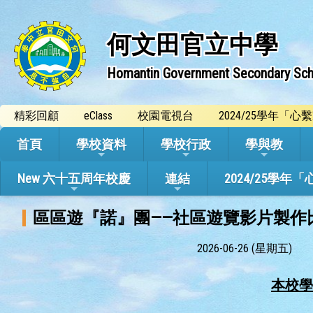
何文田官立中學
Homantin Government Secondary Sch
精彩回顧
eClass
校園電視台
2024/25學年「
首頁
學校資料
學校行政
學與教
New 六十五周年校慶
連結
2024/25
區區遊『諾』團——社區遊覽影片製作
2026-06-26 (星期五)
本校學