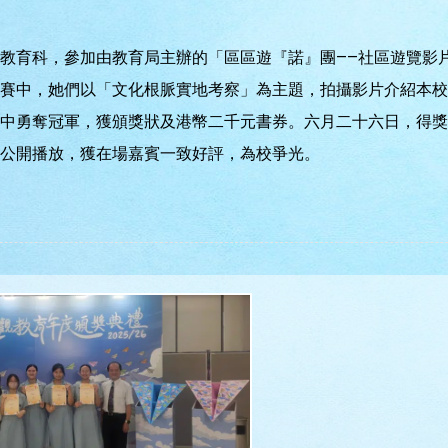
教育科，參加由教育局主辦的「區區遊『諾』團——社區遊覽影
賽中，她們以「文化根脈實地考察」為主題，拍攝影片介紹本校
中勇奪冠軍，獲頒獎狀及港幣二千元書券。六月二十六日，得獎
上公開播放，獲在場嘉賓一致好評，為校爭光。