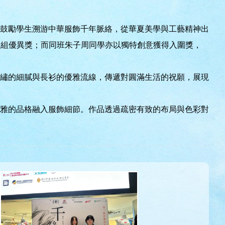
鼓勵學生溯游中華服飾千年脈絡，從華夏美學與工藝精神出
中組優異獎；而同班朱子周同學亦以獨特創意獲得入圍獎，
繡的細膩與長衫的優雅流線，傳遞對圓滿生活的祝願，展現
雅的品格融入服飾細節。作品透過疏密有致的布局與色彩對