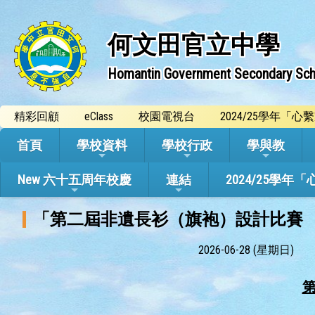
何文田官立中學
Homantin Government Secondary Sch
精彩回顧
eClass
校園電視台
2024/25學年「
首頁
學校資料
學校行政
學與教
New 六十五周年校慶
連結
2024/25
「第二屆非遺長衫（旗袍）設計比賽
2026-06-28 (星期日)