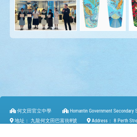
何文田官立中學
Homantin Government Secondary 
地址：
九龍何文田巴富街8號
Address：
8 Perth Str
電話（Tel）：
27112680
傳真