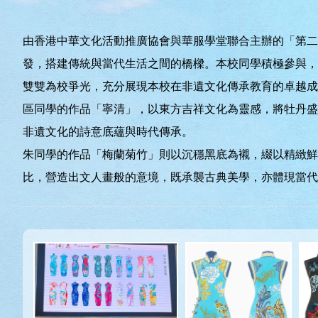
由香港中華文化活動推廣協會與華服學堂聯合主辦的「第二
發，搭建傳統與當代生活之間的橋樑。本校同學積極參與，
雙雙為校爭光，充分展現本校在非遺文化傳承教育的卓越成
區同學的作品「寧清」，以東方吉祥文化為靈感，將牡丹盛
非遺文化的詩意底蘊與時代傳承。
朱同學的作品「梅蘭菊竹」則以沉穩黑底為襯，綴以精緻鮮
比，營造出文人畫般的意境，既承襲古典美學，亦體現當代