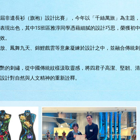
屆非遺長衫（旗袍）設計比賽」，今年以「千絲萬旅」為主題，
表現出色，其中1S班區雅淳同學憑藉細膩的設計巧思，榮獲初
效。
放、鳳舞九天、錦鯉戲雲等意象凝練於設計之中，並融合傳統刺
艷的刺繡，從中國傳統紋樣汲取靈感，將四君子高潔、堅韌、清
設計對自然與人文精神的重新詮釋。