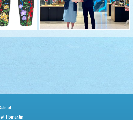
School
eet Homantin
（Fax）：
27142846
電郵（Email）：