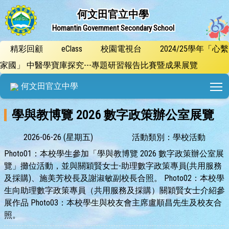
何文田官立中學
Homantin Government Secondary School
精彩回顧
eClass
校園電視台
2024/25學年「心繫
家國」 中醫學寶庫探究---專題研習報告比賽暨成果展覽
T
何文田官立中學
學與教博覽 2026 數字政策辦公室展覽
2026-06-26 (星期五)
活動類別：學校活動
Photo01：本校學生參加「學與教博覽 2026 數字政策辦公室展
覽」攤位活動，並與關穎賢女士-助理數字政策專員(共用服務
及採購)、施美芳校長及謝淑敏副校長合照。 Photo02：本校學
生向助理數字政策專員（共用服務及採購）關穎賢女士介紹參
展作品 Photo03：本校學生與校友會主席盧順昌先生及校友合
照。