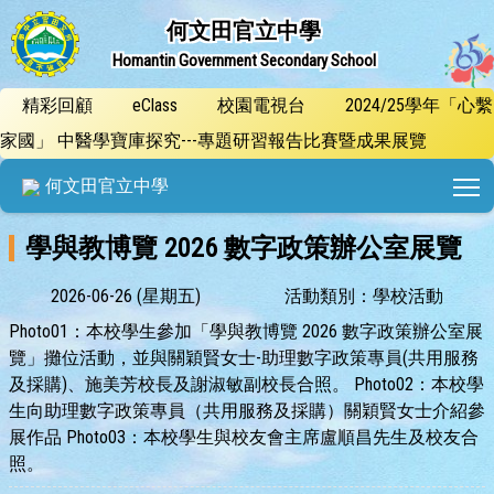
何文田官立中學
Homantin Government Secondary School
精彩回顧
eClass
校園電視台
2024/25學年「心繫
家國」 中醫學寶庫探究---專題研習報告比賽暨成果展覽
T
何文田官立中學
學與教博覽 2026 數字政策辦公室展覽
2026-06-26 (星期五)
活動類別：學校活動
Photo01：本校學生參加「學與教博覽 2026 數字政策辦公室展
覽」攤位活動，並與關穎賢女士-助理數字政策專員(共用服務
及採購)、施美芳校長及謝淑敏副校長合照。 Photo02：本校學
生向助理數字政策專員（共用服務及採購）關穎賢女士介紹參
展作品 Photo03：本校學生與校友會主席盧順昌先生及校友合
照。