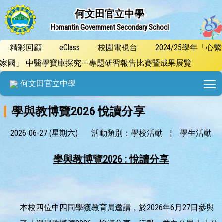
何文田官立中學
Homantin Government Secondary School
精彩回顧
eClass
校園電視台
2024/25學年「心繫
家國」 中醫學寶庫探究---專題研習報告比賽暨成果展覽
T
何文田官立中學
學與教博覽2026 悅讀分享
2026-06-27 (星期六)
活動類別：學校活動
¦
學生活動
學與教博覽2026 : 悅讀分享
本校四位中四同學獲教育局邀請，於2026年6月27日參與