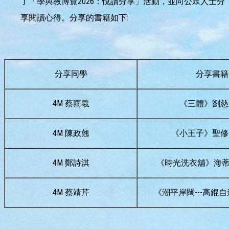
了「學與教博覽2026：悅讀分享」活動，並向公眾人士分
享閱讀心得。分享的書籍如下:
分享同學
分享書籍
4M 蔡雨羲
《三體》劉慈
4M 陳政翹
《小王子》聖修
4M 鄭詩淇
《時光洗衣舖》海蒂
4M 蔡靖芹
《潮平岸闊---高錕自