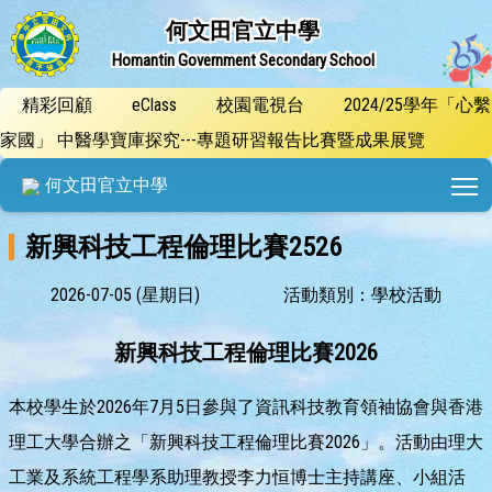
何文田官立中學
Homantin Government Secondary School
精彩回顧
eClass
校園電視台
2024/25學年「心繫
家國」 中醫學寶庫探究---專題研習報告比賽暨成果展覽
T
何文田官立中學
新興科技工程倫理比賽2526
2026-07-05 (星期日)
活動類別：學校活動
新興科技工程倫理比賽
2026
本校學生於2026年7月5日參與了資訊科技教育領袖協會與香港
理工大學合辦之「新興科技工程倫理比賽2026」。活動由理大
工業及系統工程學系助理教授李力恒博士主持講座、小組活