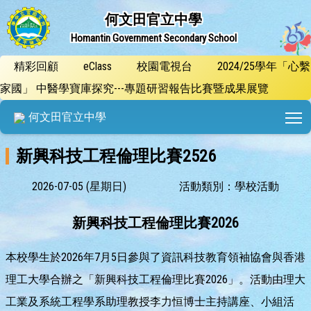
何文田官立中學
Homantin Government Secondary School
精彩回顧
eClass
校園電視台
2024/25學年「心繫
家國」 中醫學寶庫探究---專題研習報告比賽暨成果展覽
T
何文田官立中學
新興科技工程倫理比賽2526
2026-07-05 (星期日)
活動類別：學校活動
新興科技工程倫理比賽
2026
本校學生於2026年7月5日參與了資訊科技教育領袖協會與香港
理工大學合辦之「新興科技工程倫理比賽2026」。活動由理大
工業及系統工程學系助理教授李力恒博士主持講座、小組活