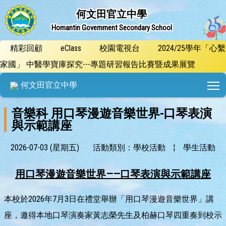
何文田官立中學
Homantin Government Secondary School
精彩回顧
eClass
校園電視台
2024/25學年「心繫
家國」 中醫學寶庫探究---專題研習報告比賽暨成果展覽
T
何文田官立中學
音樂科 用口琴漫遊音樂世界-口琴表演
與示範講座
2026-07-03 (星期五)
活動類別：學校活動
¦
學生活動
用口琴漫遊音樂世界
——
口琴表演與示範講座
本校於2026年7月3日在禮堂舉辦「用口琴漫遊音樂世界」講
座，邀得本地口琴演奏家黃志榮先生及柏赫口琴四重奏到校示