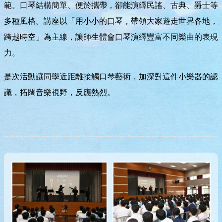
範。口琴結構簡單、便於攜帶，卻能演繹民謠、古典、爵士等
多種風格。講座以「用小小的口琴，帶領大家遊走世界各地，
跨越時空」為主線，讓師生體會口琴演繹豐富不同樂曲的表現
力。
是次活動讓同學近距離接觸口琴藝術，加深對這件小樂器的認
識，拓闊音樂視野，反應熱烈。