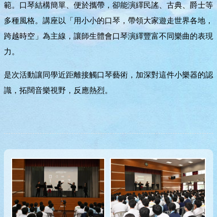
範。口琴結構簡單、便於攜帶，卻能演繹民謠、古典、爵士等
多種風格。講座以「用小小的口琴，帶領大家遊走世界各地，
跨越時空」為主線，讓師生體會口琴演繹豐富不同樂曲的表現
力。
是次活動讓同學近距離接觸口琴藝術，加深對這件小樂器的認
識，拓闊音樂視野，反應熱烈。