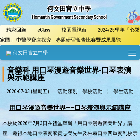
何文田官立中學
Homantin Government Secondary School
精彩回顧
eClass
校園電視台
2024/25學年「心繫
家國」 中醫學寶庫探究---專題研習報告比賽暨成果展覽
T
何文田官立中學
音樂科 用口琴漫遊音樂世界-口琴表演
與示範講座
2026-07-03 (星期五)
活動類別：學校活動
¦
學生活動
用口琴漫遊音樂世界
——
口琴表演與示範講座
本校於2026年7月3日在禮堂舉辦「用口琴漫遊音樂世界」講
座，邀得本地口琴演奏家黃志榮先生及柏赫口琴四重奏到校示