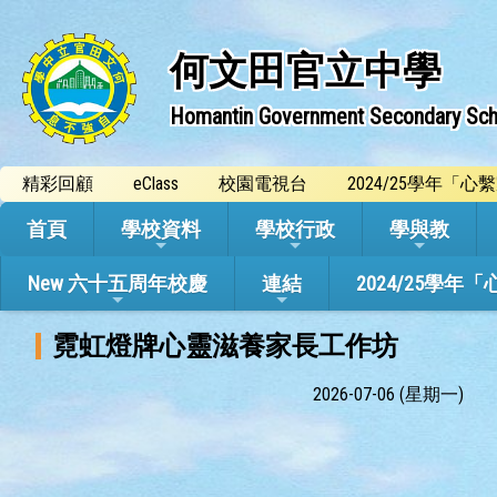
何文田官立中學
Homantin Government Secondary Sch
精彩回顧
eClass
校園電視台
2024/25學年「
首頁
學校資料
學校行政
學與教
New 六十五周年校慶
連結
2024/25
霓虹燈牌心靈滋養家長工作坊
2026-07-06 (星期一)