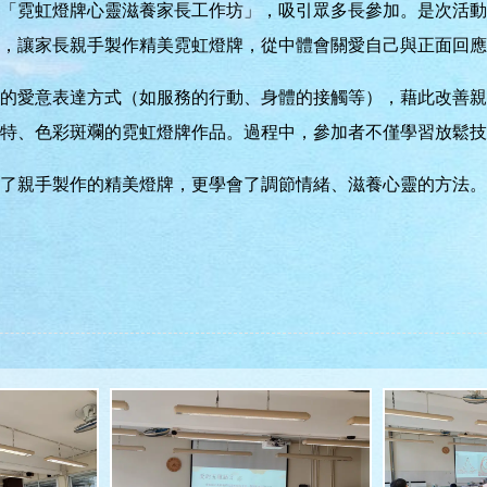
利舉行「霓虹燈牌心靈滋養家長工作坊」，吸引眾多長參加。是次活
，讓家長親手製作精美霓虹燈牌，從中體會關愛自己與正面回應
的愛意表達方式（如服務的行動、身體的接觸等），藉此改善親
特、色彩斑斕的霓虹燈牌作品。過程中，參加者不僅學習放鬆技
了親手製作的精美燈牌，更學會了調節情緒、滋養心靈的方法。