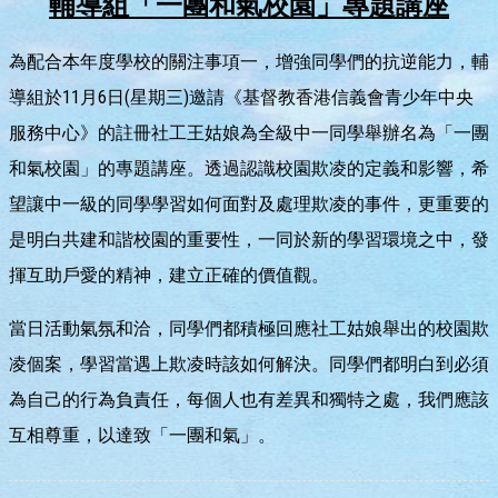
輔導組「一團和氣校園」專題講座
為配合本年度學校的關注事項一，增強同學們的抗逆能力，輔
導組於11月6日(星期三)邀請《基督教香港信義會青少年中央
服務中心》的註冊社工王姑娘為全級中一同學舉辦名為「一團
和氣校園」的專題講座。透過認識校園欺凌的定義和影響，希
望讓中一級的同學學習如何面對及處理欺凌的事件，更重要的
是明白共建和諧校園的重要性，一同於新的學習環境之中，發
揮互助戶愛的精神，建立正確的價值觀。
當日活動氣氛和洽，同學們都積極回應社工姑娘舉出的校園欺
凌個案，學習當遇上欺凌時該如何解決。同學們都明白到必須
為自己的行為負責任，每個人也有差異和獨特之處，我們應該
互相尊重，以達致「一團和氣」。