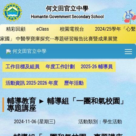
何文田官立中學
Homantin Government Secondary School
精彩回顧
eClass
校園電視台
2024/25學年「心繫
家國」 中醫學寶庫探究---專題研習報告比賽暨成果展覽
T
何文田官立中學
工作目標及組員
年度工作計劃
2025-26 輔導員
活動資訊 2025-2026 年度
歷年活動
輔導教育 ► 輔導組「一團和氣校園」
專題講座
2024-11-06 (星期三)
活動類別：學生活動