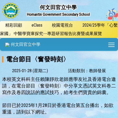
何文田官立中學
Homantin Government Secondary School
精彩回顧
eClass
校園電視台
2024/25學年「心繫
家國」 中醫學寶庫探究---專題研習報告比賽暨成果展覽
T
何文田官立中學
電台節目〈奮發時刻〉
2025-01-28 (星期二)
活動類別：教師發展
本校英文科科主任賴陳靜欣老師應學友社及香港電台邀
請，在電台節目〈奮發時刻〉中分享文憑試英文科卷二
寫作及卷四說話的應試技巧，給考生們寶貴的錦囊。
節目已於2025年1月28日於香港電台第五台播出，如欲
重溫，請到以下網址。