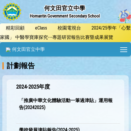
何文田官立中學
Homantin Government Secondary School
精彩回顧
eClass
校園電視台
2024/25學年「心繫
家國」 中醫學寶庫探究---專題研習報告比賽暨成果展覽
T
何文田官立中學
計劃報告
2024-2025年度
「推廣中華文化體驗活動一筆過津貼」運用報
告(20242025)
學校發展津貼報告(2024-2025)