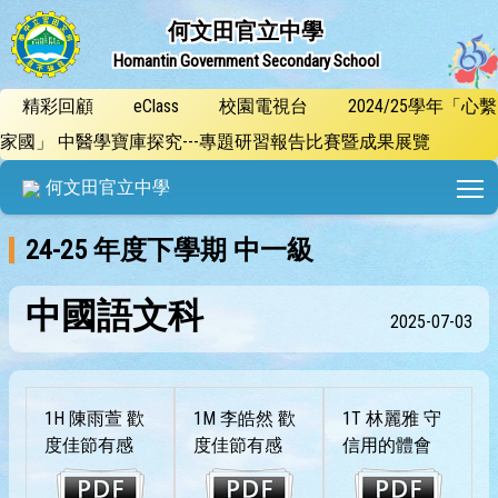
何文田官立中學
Homantin Government Secondary School
精彩回顧
eClass
校園電視台
2024/25學年「心繫
家國」 中醫學寶庫探究---專題研習報告比賽暨成果展覽
T
何文田官立中學
24-25 年度下學期 中一級
中國語文科
2025-07-03
1H 陳雨萱 歡
1M 李皓然 歡
1T 林麗雅 守
度佳節有感
度佳節有感
信用的體會