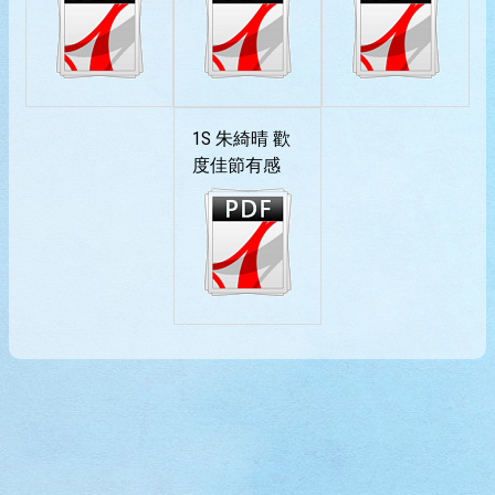
1S 朱綺晴 歡
度佳節有感