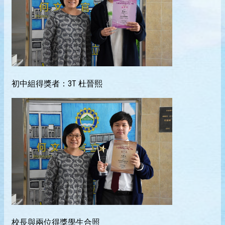
初中組得獎者：3T 杜晉熙
校長與兩位得獎學生合照