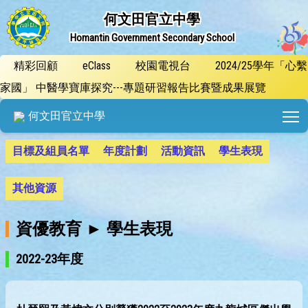
何文田官立中學
Homantin Government Secondary School
精彩回顧
eClass
校園電視台
2024/25學年「心繫
家國」 中醫學寶庫探究---專題研習報告比賽暨成果展覽
T
何文田官立中學
目標及組員名單
年度計劃
活動資訊
學生表現
其他資源
資優教育 ► 學生表現
2022-23年度