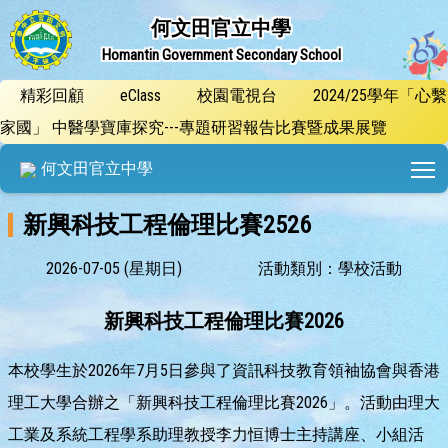
何文田官立中學
Homantin Government Secondary School
精彩回顧
eClass
校園電視台
2024/25學年「心繫
家國」 中醫學寶庫探究---專題研習報告比賽暨成果展覽
T
何文田官立中學
新興科技工程倫理比賽2526
2026-07-05 (星期日)
活動類別：學校活動
新興科技工程倫理比賽
2026
本校學生於2026年7月5日參與了資訊科技教育領袖協會與香港
理工大學合辦之「新興科技工程倫理比賽2026」。活動由理大
工業及系統工程學系助理教授李力恒博士主持講座、小組活