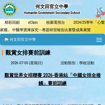
何文田官立中學
Homantin Government Secondary School
精彩回顧
eClass
校園電視台
2024/25學年「心繫
家國」 中醫學寶庫探究---專題研習報告比賽暨成果展覽
T
何文田官立中學
觀賞女排賽前訓練
2026-07-05 (星期日)
活動類別：學校活動
觀賞世界女排聯賽
2026-
香港站「中國女排全接
觸」賽前訓練