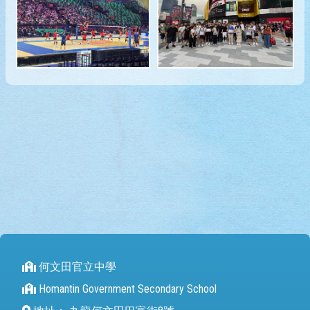
何文田官立中學
Homantin Government Secondary School