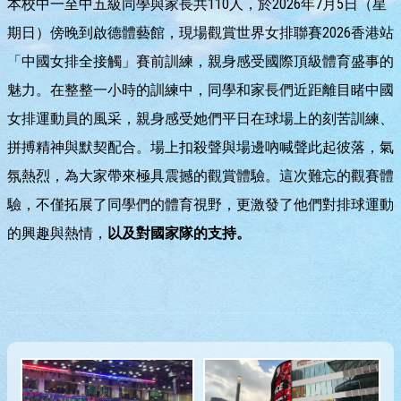
本校中一至中五級同學與家長共110人，於2026年7月5日（星
期日）傍晚到啟德體藝館，現場觀賞世界女排聯賽2026香港站
「中國女排全接觸」賽前訓練，親身感受國際頂級體育盛事的
魅力。在整整一小時的訓練中，同學和家長們近距離目睹中國
女排運動員的風采，親身感受她們平日在球場上的刻苦訓練、
拼搏精神與默契配合。場上扣殺聲與場邊吶喊聲此起彼落，氣
氛熱烈，為大家帶來極具震撼的觀賞體驗。這次難忘的觀賽體
驗，不僅拓展了同學們的體育視野，更激發了他們對排球運動
的興趣與熱情，
以及對國家隊的支持。