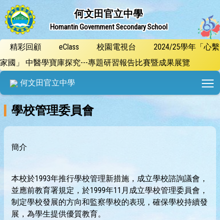
何文田官立中學
Homantin Government Secondary School
精彩回顧
eClass
校園電視台
2024/25學年「心繫
家國」 中醫學寶庫探究---專題研習報告比賽暨成果展覽
T
何文田官立中學
學校管理委員會
簡介
本校於1993年推行學校管理新措施，成立學校諮詢議會，
並應前教育署規定，於1999年11月成立學校管理委員會，
制定學校發展的方向和監察學校的表現，確保學校持續發
展，為學生提供優質教育。