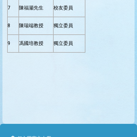
7
陳福灦先生
校友委員
8
陳瑞端教授
獨立委員
9
馮國培教授
獨立委員