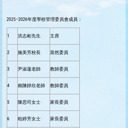
2025–2026年度學校管理委員會成員：
1
洪志彬先生
主席
2
施美芳校長
當然委員
3
尹淑蓮老師
教師委員
4
賴陳靜欣老師
教師委員
5
陳思司女士
家長委員
6
柏婷芳女士
家長委員