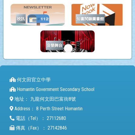
校訊
知書閱聽圖書館
音樂舞台
何文田官立中學
Homantin Government Secondary School
地址：
九龍何文田巴富街8號
Address：
8 Perth Street Homantin
電話（Tel）：
27112680
傳真（Fax）：
27142846