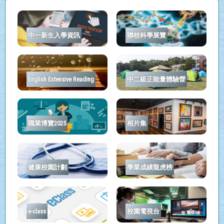
中一新生入學資訊
聯校科學展覽
English Extensive Reading
中二級正能量體驗營
職業博覽2025
相片集
健康校園計劃
學業成績龍虎榜
e-class
校園電視台