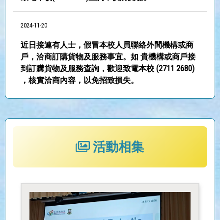
2024-11-20
近日接連有人士，假冒本校人員聯絡外間機構或商
戶，洽商訂購貨物及服務事宜。如 貴機構或商戶接
到訂購貨物及服務查詢，歡迎致電本校 (2711 2680)
，核實洽商內容，以免招致損失。
2026-07-18
本校機械人團隊代表香港勇奪機械奧運會歷屆最佳
成績
活動相集
2026-07-13
25-26 年度下學期 中五級
2026-07-13