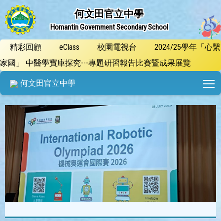
何文田官立中學
Homantin Government Secondary School
精彩回顧
eClass
校園電視台
2024/25學年「心繫
家國」 中醫學寶庫探究---專題研習報告比賽暨成果展覽
T
何文田官立中學