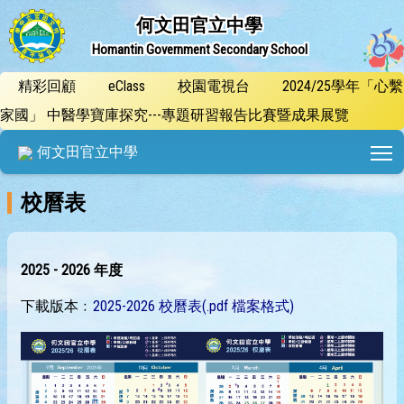
何文田官立中學
Homantin Government Secondary School
精彩回顧
eClass
校園電視台
2024/25學年「心繫
家國」 中醫學寶庫探究---專題研習報告比賽暨成果展覽
T
何文田官立中學
校曆表
​2025 - 2026 年度
下載版本﹕
2025-2026 校曆表(.pdf 檔案格式)