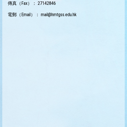
傳真（Fax）： 27142846
電郵（Email）：
mail@hmtgss.edu.hk