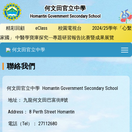
何文田官立中學
Homantin Government Secondary School
精彩回顧
eClass
校園電視台
2024/25學年「心繫
家國」 中醫學寶庫探究---專題研習報告比賽暨成果展覽
T
何文田官立中學
聯絡我們
何文田官立中學 Homantin Government Secondary School
地址： 九龍何文田巴富街8號
Address： 8 Perth Street Homantin
電話（Tel）： 27112680