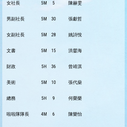
女社長
5M
5
陳赫雯
男副社長
5M
30
張獻哲
女副社長
5M
28
姚詩悅
文書
5M
15
洪鎣海
財政
5H
36
曾靖淇
美術
5M
10
張代燊
總務
5H
9
何榮樂
啦啦隊隊長
4M
6
陳樂怡