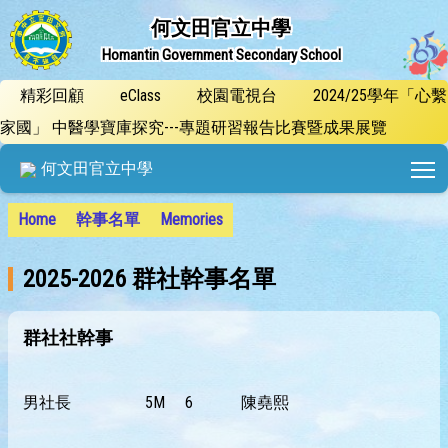
何文田官立中學
Homantin Government Secondary School
精彩回顧
eClass
校園電視台
2024/25學年「心繫
家國」 中醫學寶庫探究---專題研習報告比賽暨成果展覽
T
何文田官立中學
Home
幹事名單
Memories
2025-2026 群社幹事名單
群社社幹事
男社長
5M
6
陳堯熙