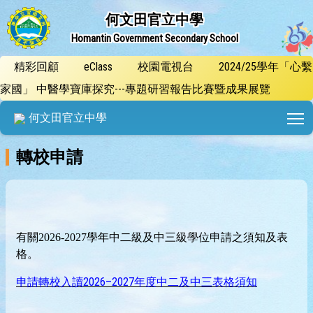
何文田官立中學
Homantin Government Secondary School
精彩回顧
eClass
校園電視台
2024/25學年「心繫
家國」 中醫學寶庫探究---專題研習報告比賽暨成果展覽
T
何文田官立中學
轉校申請
有關
2026-2027
學年中二級及中三級學位申請之須知及表
格。
申請轉校入讀2026–2027年度中二及中三表格須知