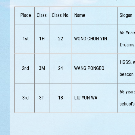
Place
Class
Class No.
Name
Slogan
65 Year
1st
1H
22
WONG CHUN YIN
Dreams 
HGSS, w
2nd
3M
24
WANG PONGBO
beacon o
65 years
3rd
3T
18
LIU YUN WA
school's