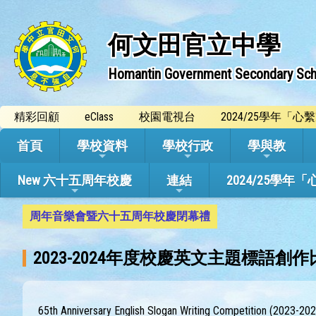
何文田官立中學
Homantin Government Secondary Sch
精彩回顧
eClass
校園電視台
2024/25學年「
首頁
學校資料
學校行政
學與教
New 六十五周年校慶
連結
2024/25
周年音樂會暨六十五周年校慶閉幕禮
2023-2024年度校慶英文主題標語創作
65th Anniversary English Slogan Writing Competition (2023-202