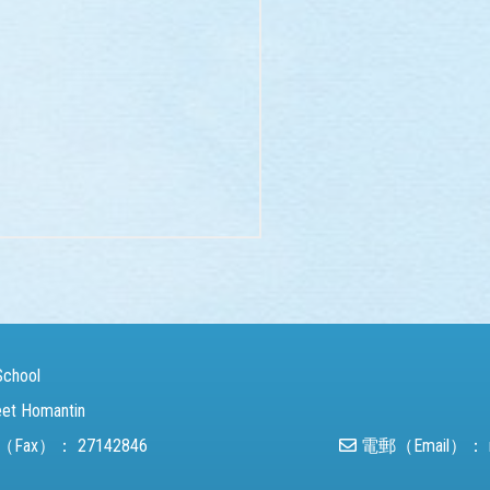
School
eet Homantin
（Fax）：
27142846
電郵（Email）：