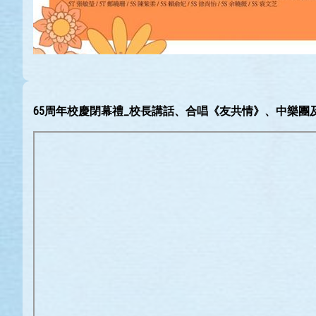
65周年校慶閉幕禮_校長講話、合唱《友共情》、中樂團