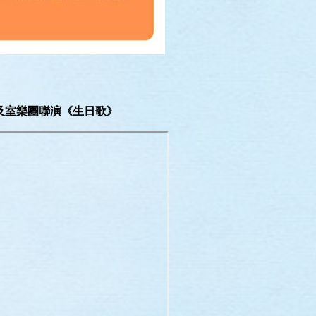
及室樂團聯演《生日歌》