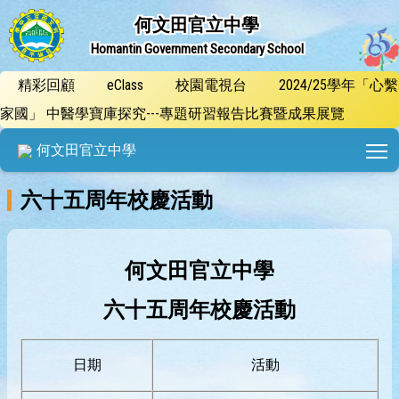
何文田官立中學
Homantin Government Secondary School
精彩回顧
eClass
校園電視台
2024/25學年「心繫
家國」 中醫學寶庫探究---專題研習報告比賽暨成果展覽
T
何文田官立中學
六十五周年校慶活動
何文田官立中學
六十五周年校慶活動
日期
活動