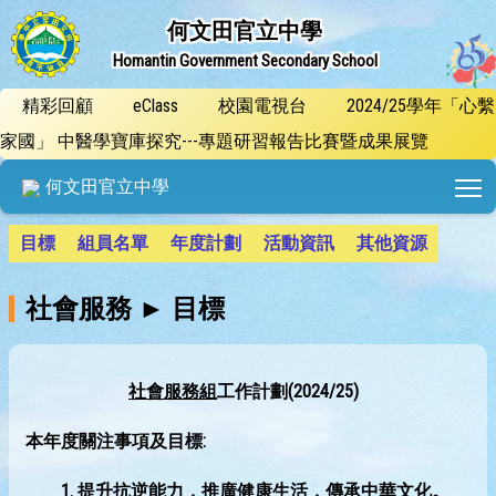
何文田官立中學
Homantin Government Secondary School
精彩回顧
eClass
校園電視台
2024/25學年「心繫
家國」 中醫學寶庫探究---專題研習報告比賽暨成果展覽
T
何文田官立中學
目標
組員名單
年度計劃
活動資訊
其他資源
社會服務 ► 目標
社會服務組
工作計劃
(2024/25)
本年度關注事項及目標:
1.
提升抗逆能力，推廣健康生活，傳承中華文化。