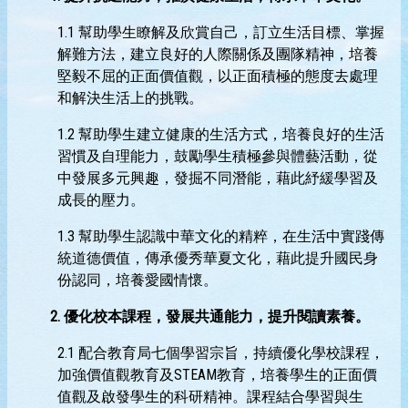
1.1 幫助學生瞭解及欣賞自己，訂立生活目標、掌握
解難方法，建立良好的人際關係及團隊精神，培養
堅毅不屈的正面價值觀，以正面積極的態度去處理
和解決生活上的挑戰。
1.2 幫助學生建立健康的生活方式，培養良好的生活
習慣及自理能力，鼓勵學生積極參與體藝活動，從
中發展多元興趣，發掘不同潛能，藉此紓緩學習及
成長的壓力。
1.3 幫助學生認識中華文化的精粹，在生活中實踐傳
統道德價值，傳承優秀華夏文化，藉此提升國民身
份認同，培養愛國情懷。
2.
優化校本課程，發展共通能力，提升閱讀素養。
2.1 配合教育局七個學習宗旨，持續優化學校課程，
加強價值觀教育及STEAM教育，培養學生的正面價
值觀及啟發學生的科研精神。課程結合學習與生