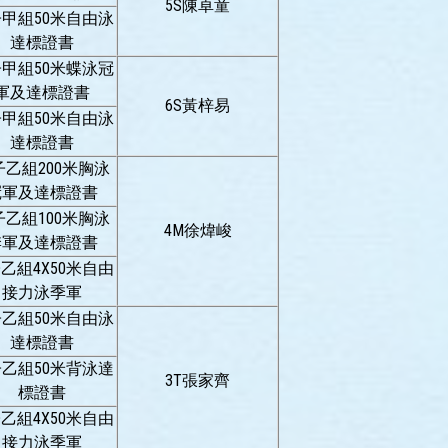
5S陳卓童
甲組50米自由泳
達標證書
甲組50米蝶泳冠
軍及達標證書
6S黃梓易
甲組50米自由泳
達標證書
子乙組200米胸泳
冠軍及達標證書
子乙組100米胸泳
4M徐煒峻
季軍及達標證書
乙組4X50米自由
接力泳季軍
乙組50米自由泳
達標證書
乙組50米背泳達
3T張家齊
標證書
乙組4X50米自由
接力泳季軍