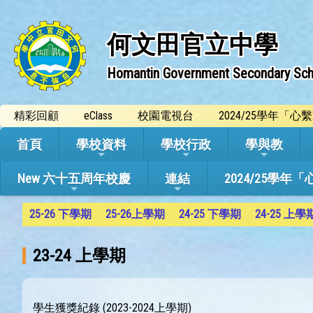
何文田官立中學
Homantin Government Secondary Sch
精彩回顧
eClass
校園電視台
2024/25學年「
首頁
學校資料
學校行政
學與教
New 六十五周年校慶
連結
2024/25
25-26 下學期
25-26上學期
24-25 下學期
24-25 上學
23-24 上學期
學生獲獎紀錄 (2023-2024上學期)