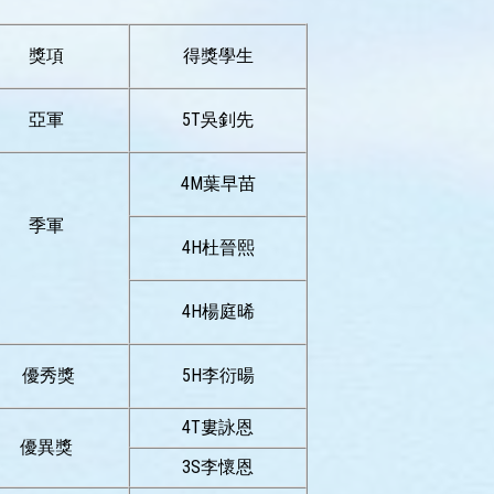
獎項
得獎學生
亞軍
5T吳釗先
4M葉早苗
季軍
4H杜晉熙
4H楊庭晞
優秀獎
5H李衍暘
4T婁詠恩
優異獎
3S李懷恩