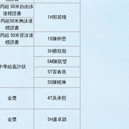
丙組 50米自由泳
達標證書
1H郭若曈
丙組50米胸泳達
標證書
丙組 50米背泳達
1S陳梓塋
標證書
5H蔡旼殷
5M陳凱瑩
中學組嘉許狀
5T雷春燕
5S陳曉琳
金獎
4T吳承熙
金獎
5H盧卓潁