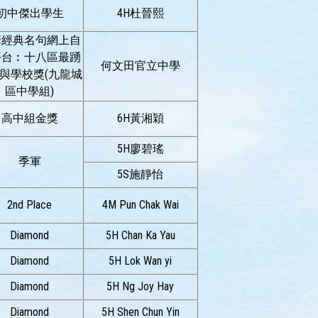
初中傑出學生
4H杜晉熙
華經典名句網上自
平台︰十八區最踴
何文田官立中學
與學校獎(九龍城
區中學組)
高中組金獎
6H黃湘穎
5H廖碧瑤
季軍
5S施靜怡
2nd Place
4M Pun Chak Wai
Diamond
5H Chan Ka Yau
Diamond
5H Lok Wan yi
Diamond
5H Ng Joy Hay
Diamond
5H Shen Chun Yin