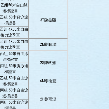
乙組50米自由泳
達標證書
乙組 50米背泳達
3T陳堯熙
標證書
乙組 4X50米自由
接力泳季軍
乙組 4X50米自由
2M劉偉璘
接力泳季軍
丙組 50米自由泳
達標證書
2S陳政翹
丙組 50米胸泳達
標證書
乙組 50米自由泳
4M李愷藍
達標證書
丙組 50米自由泳
達標證書
2H劉雨澄
丙組 50米背泳達
標證書