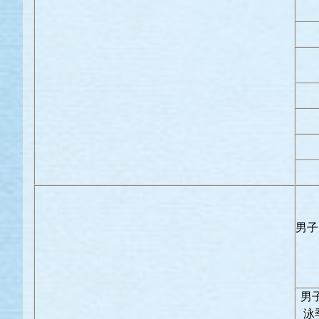
男子
男
泳