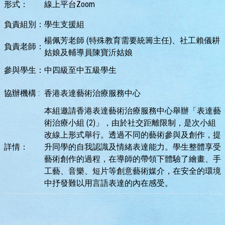
形式：
線上平台Zoom
負責組別：
學生支援組
楊佩芳老師 (特殊教育需要統籌主任)、社工賴儀耕
負責老師：
姑娘及輔導員陳寶沂姑娘
參與學生：
中四級至中五級學生
協辦機構 :
香港表達藝術治療服務中心
本組邀請香港表達藝術治療服務中心舉辦「表達藝
術治療小組 (2)」，由於社交距離限制，是次小組
改線上形式舉行。透過不同的藝術參與及創作，提
詳情：
升同學的自我認識及情緒表達能力。學生整體享受
藝術創作的過程，在導師的帶領下體驗了繪畫、手
工藝、音樂、短片等創意藝術媒介，在安全的環境
中抒發難以用言語表達的內在感受。