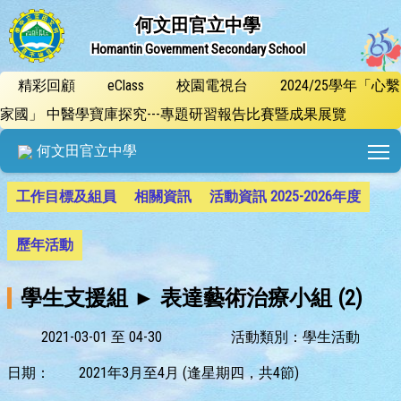
何文田官立中學
Homantin Government Secondary School
精彩回顧
eClass
校園電視台
2024/25學年「心繫
家國」 中醫學寶庫探究---專題研習報告比賽暨成果展覽
T
何文田官立中學
工作目標及組員
相關資訊
活動資訊 2025-2026年度
歷年活動
學生支援組 ► 表達藝術治療小組 (2)
2021-03-01 至 04-30
活動類別：學生活動
日期：
2021年3月至4月 (逢星期四，共4節)