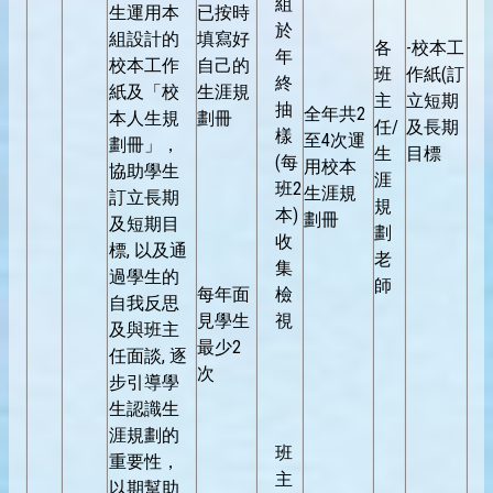
組
生運用本
已按時
於
組設計的
填寫好
各
-校本工
年
校本工作
自己的
班
作紙(訂
終
紙及「校
生涯規
主
立短期
抽
全年共2
本人生規
劃冊
任/
及長期
樣
至4次運
劃冊」，
生
目標
(每
用校本
協助學生
涯
班2
生涯規
訂立長期
規
本)
劃冊
及短期目
劃
收
標, 以及通
老
集
過學生的
師
每年面
檢
自我反思
見學生
視
及與班主
最少2
任面談, 逐
次
步引導學
生認識生
涯規劃的
班
重要性，
主
以期幫助