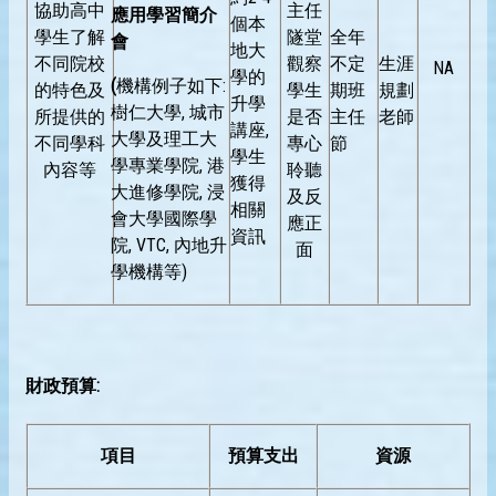
協助高中
主任
應用學習簡介
個本
學生了解
隧堂
全年
會
地大
不同院校
觀察
不定
生涯
NA
學的
(
機構例子如下:
的特色及
學生
期班
規劃
升學
樹仁大學, 城市
所提供的
是否
主任
老師
講座,
大學及理工大
不同學科
專心
節
學生
學專業學院, 港
內容等
聆聽
獲得
大進修學院, 浸
及反
相關
會大學國際學
應正
資訊
院, VTC, 內地升
面
學機構等)
財政預算:
項目
預算支出
資源