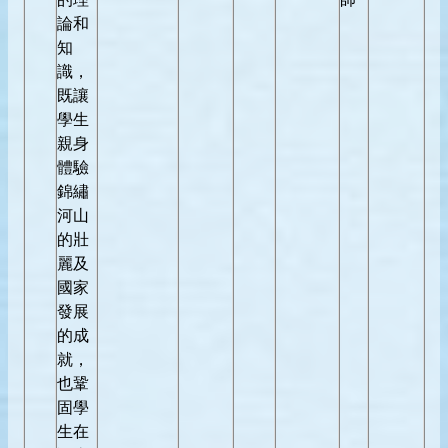
論和
知
識，
既讓
學生
親身
體驗
錦繡
河山
的壯
麗及
國家
發展
的成
就，
也鞏
固學
生在