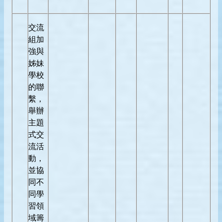
交流
組加
強與
姊妹
學校
的聯
繫，
舉辦
主題
式交
流活
動，
並協
同不
同學
習領
域籌