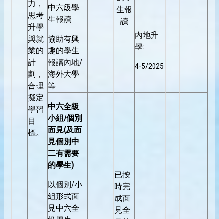
力，
中六級學
生報
思考
生報讀
讀
升學
內地升
與就
協助有興
學:
業的
趣的學生
計
報讀內地/
4-5/2025
劃，
海外大學
合理
等
擬定
中六全級
學習
小組
/
個別
目
面見
(
及面
標。
見個別中
三有需要
的學生
)
已按
以個別/小
時完
組形式面
成面
見中六全
見全