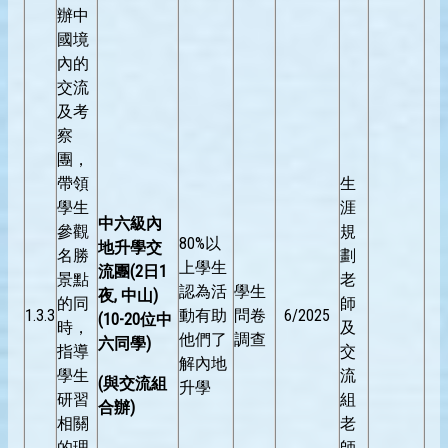
辦中
國境
內的
交流
及考
察
團，
帶領
生
學生
涯
中六級內
參觀
規
80%以
地升學交
名勝
劃
上學生
流團
(2
日
1
景點
老
認為活
學生
夜
,
中山
)
的同
師
1.3.3
動有助
問卷
6/2025
(10-20
位中
時，
及
他們了
調查
六同學
)
指導
交
解內地
學生
流
(
與交流組
升學
研習
組
合辦
)
相關
老
的理
師