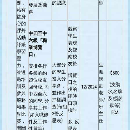
要，
的認識
師
發展及機
藉有
遇
益身
心的
觀察
課外
中四至中
學生
活動
六級『職
表現
紓緩
業博覽
及觀
學習
日』
察校
壓
友於
大部分
生
力，
安排各行
的學生
涯
並透
各業的約
$500
博覽
投入分
規
過培
20位校友
日之
(支裝
享會，
劃
訓及
回母校, 向
12/2024
後的
水,名牌
並作出
老
參與
中四至六
即時
及感謝
抽樣調
師/
服務
的同學, 分
口頭
狀等)
查(每組
班
和學
享其工作
檢討
ECA
2份反
主
界比
(如入職條
思表)
任
賽，
件及工作
多, 反
開闊
性質等)
思表