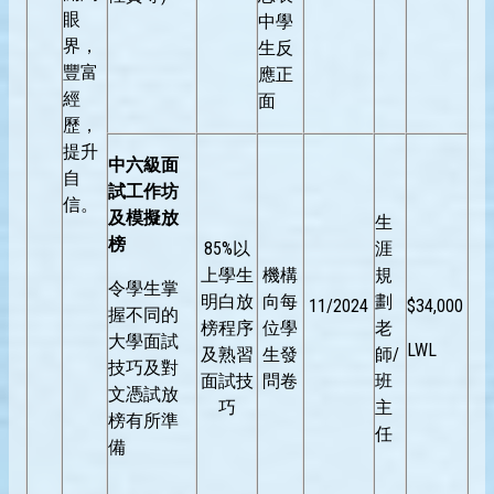
眼
中學
界，
生反
豐富
應正
經
面
歷，
提升
中六級面
自
試工作坊
信。
及模擬放
生
榜
85%以
涯
上學生
機構
規
令學生掌
明白放
向每
劃
11/2024
$34,000
握不同的
榜程序
位學
老
大學面試
LWL
及熟習
生發
師/
技巧及對
面試技
問卷
班
文憑試放
巧
主
榜有所準
任
備