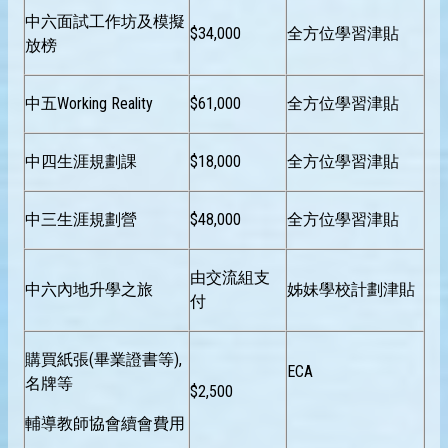
中六面試工作坊及模擬
$34,000
全方位學習津貼
放榜
中五Working Reality
$61,000
全方位學習津貼
中四生涯規劃課
$18,000
全方位學習津貼
中三生涯規劃營
$48,000
全方位學習津貼
由交流組支
中六內地升學之旅
姊妹學校計劃津貼
付
購買紙張(畢業證書等),
ECA
名牌等
$2,500
輔導教師協會續會費用