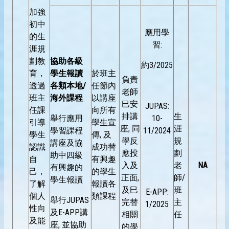
加強
初中
應用學
的生
習:
涯規
劃教
協助各級
約3/2025
育，
學生報讀
於班主
負責
透過
各類本地/
任節內
老師
班主
海外課程
以講座
巳安
JUPAS:
任課
向所有
排講
生
舉行應用
10-
引導
學生宣
座, 同
涯
學習課程
11/2024
學生
傳, 及
學反
規
講座及協
認識
成功替
應投
劃
助中四級
自
有興趣
入及
老
NA
有興趣的
己，
的學生
正面,
師/
學生報讀
了解
報讀各
及巳
班
E-APP:
個人
類課程
舉行JUPAS
完替
主
1/2025
性向
及E-APP講
相關
任
及能
座, 並協助
的學