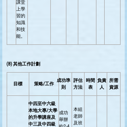
課堂
上學
習的
知識
和技
能。
(B)
其他工作
計劃
成功準
評估
時間
負責
所需
目標
策略
/
工作
則
方法
表
人
資源
中四至中六級
本組
本地大專
/
大學
成功
老師
的升學講座及
舉辦
及班
中三及中四級
約2-4