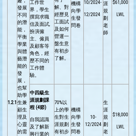
趣，
工作世
10/2024-
$61,000
機構
涯
解、對
發展
界，學生
向學
規
經歷見
12/2024
LWL
不同
撰寫求職
生發
劃
工面試
的潛
信及面試,
問卷
老
及如何
能，
扮演僱
師
營運一
平衡
主、僱員
盤生意
學業
及顧客等
有初步
與體
角色，經
了解。
藝潛
歷不同的
能的
工作體
發
驗。
展，
也幫
中四級生
助學
涯規劃課
1.2.1
生兼
70%以
生
程
(4
節
)
顧生
上的學
機構
涯
$18,000
理及
生對生
向學
10-
規
自我認識
心靈
涯規劃
生發
12/2024
劃
及了解新
LWL
的需
有初步
問卷
老
興行業的