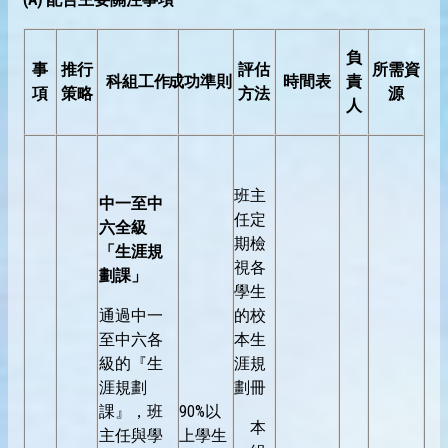
負
事
推行
評估
所需資
科組工作
成功準則
時間表
責
項
策略
方法
源
人
班主
中一至中
任定
六全級
期檢
「生涯規
視各
劃課」
學生
通過中一
的校
至中六各
本生
級的『生
涯規
涯規劃
劃冊
課』，班
90%以
本
主任與學
上學生