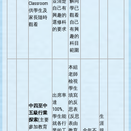
並清楚
解同
Classroom
自己有
學已
供學生及
興趣的
觀看
家長隨時
選修科
自己
觀看
的要求
有興
趣的
科目
範圍
本組
老師
檢視
學生
出席率
填寫
達
的反
中四至中
100%。
思表
五級行業
學生能
(反思
生
探索
(主要
就各行
表由
涯
參加教育
業的工
教育
全年不
規