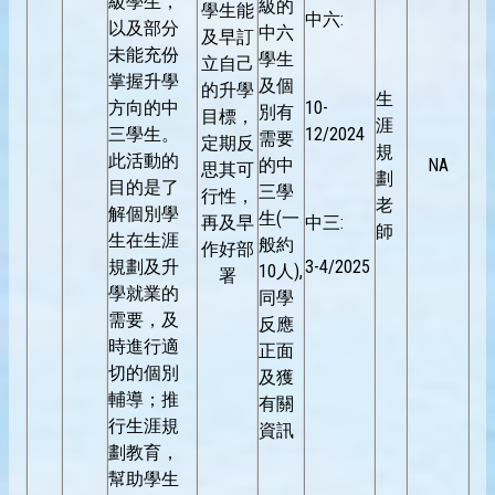
級學生，
級的
學生能
中六:
以及部分
中六
及早訂
未能充份
學生
立自己
掌握升學
及個
的升學
生
方向的中
10-
別有
目標，
涯
三學生。
12/2024
需要
定期反
規
此活動的
的中
NA
思其可
劃
目的是了
三學
行性，
老
解個別學
生(一
再及早
中三:
師
生在生涯
般約
作好部
規劃及升
3-4/2025
10人),
署
學就業的
同學
需要，及
反應
時進行適
正面
切的個別
及獲
輔導；推
有關
行生涯規
資訊
劃教育，
幫助學生