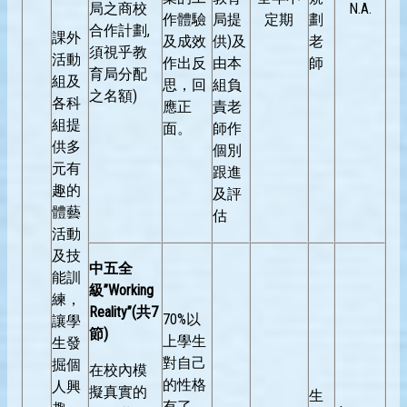
局之商校
N.A.
作體驗
局提
定期
劃
合作計劃,
課外
及成效
供)及
老
須視乎教
活動
作出反
由本
師
育局分配
組及
思，回
組負
之名額)
各科
應正
責老
組提
面。
師作
供多
個別
元有
跟進
趣的
及評
體藝
估
活動
及技
中五全
能訓
級
”Working
練，
Reality”(
共
7
70%以
讓學
節
)
上學生
生發
對自己
掘個
在校內模
的性格
人興
擬真實的
生
有了