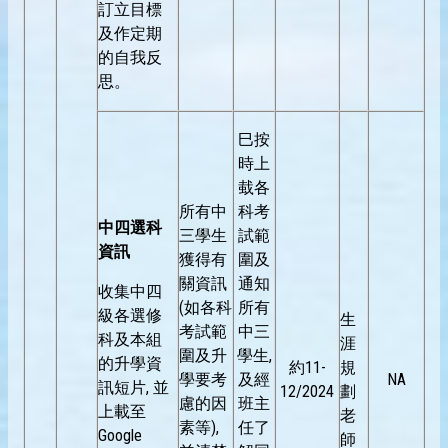
訂立目標
及作定期
的自我反
思。
巳按
時上
蛓各
所有中
科考
中四選科
三學生
試範
資訊
獲得有
圍及
關資訊
通知
收集中四
(如各科
所有
級各選修
生
考試範
中三
科及本組
涯
圍及升
學生,
的升學資
約11-
規
學要考
及經
NA
訊短片, 並
12/2024
劃
慮的因
班主
上載至
老
素等),
任了
Google
師