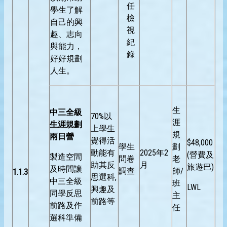
任
學生了解
檢
自己的興
視
趣、志向
紀
與能力，
錄
好好規劃
人生。
生
中三全級
70%以
涯
生涯規劃
上學生
規
兩日營
覺得活
$48,000
學生
劃
動能有
2025年2
(營費及
製造空間
問卷
老
助其反
月
旅遊巴)
及時間讓
調查
師/
1.1.3
思選科,
中三全級
班
LWL
興趣及
同學反思
主
前路等
前路及作
任
選科準備