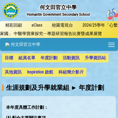
何文田官立中學
Homantin Government Secondary School
精彩回顧
eClass
校園電視台
2024/25學年「心繫
家國」 中醫學寶庫探究---專題研習報告比賽暨成果展覽
T
何文田官立中學
目標
組員名單
年度計劃
活動資訊
升學資訊站
其他資訊
Inspiration 啟航
科組簡介影片
生涯規劃及升學就業組 ► 年度計劃
本年度具體工作計劃：
(A) 配合主要關注事項