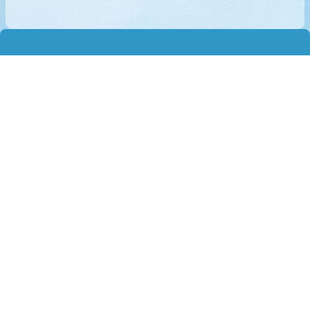
何文田官立中學
Homantin Government Secondary School
地址：
九龍何文田巴富街8號
Address：
8 Perth Street Homantin
電話（Tel）：
27112680
傳真（Fax）：
27142846
電郵（Email）：
mail@hmtgss.edu.hk
© 2026 版權所有
Powered by
Friendly Portal System
v
10.59