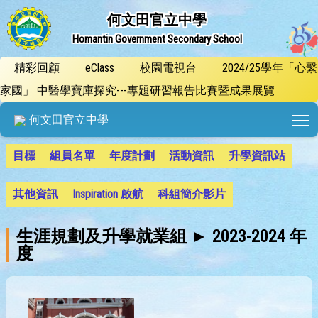
何文田官立中學
Homantin Government Secondary School
精彩回顧
eClass
校園電視台
2024/25學年「心繫
家國」 中醫學寶庫探究---專題研習報告比賽暨成果展覽
T
何文田官立中學
目標
組員名單
年度計劃
活動資訊
升學資訊站
其他資訊
Inspiration 啟航
科組簡介影片
生涯規劃及升學就業組 ► 2023-2024 年
度