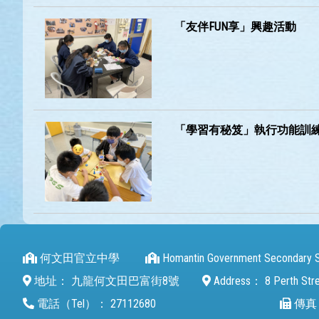
「友伴FUN享」興趣活動
「學習有秘笈」執行功能訓
何文田官立中學
Homantin Government Secondary 
地址：
九龍何文田巴富街8號
Address：
8 Perth Str
電話（Tel）：
27112680
傳真