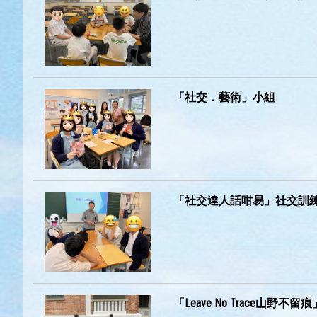
「社交．藝術」小組
「社交達人話咁易」社交訓
「Leave No Trace山野