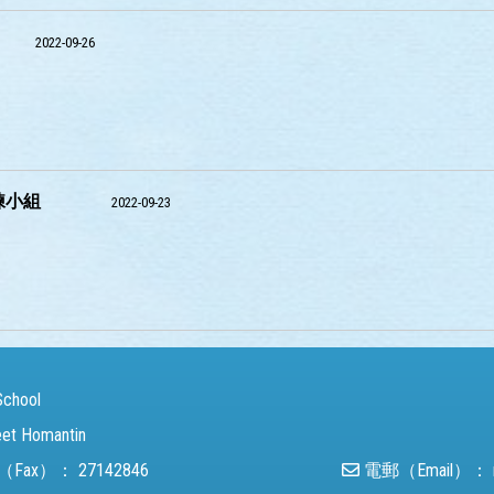
2022-09-26
練小組
2022-09-23
School
eet Homantin
（Fax）：
27142846
電郵（Email）：