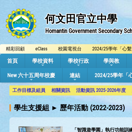
何文田官立中學
Homantin Government Secondary Sch
精彩回顧
eClass
校園電視台
2024/25學年「
首頁
學校資料
學校行政
學與教
New 六十五周年校慶
連結
2024/25
工作目標及組員
相關資訊
活動資訊 2025-2026年度
學生支援組 ► 歷年活動 (2022-2023)
「智識遊學園」執行功能訓