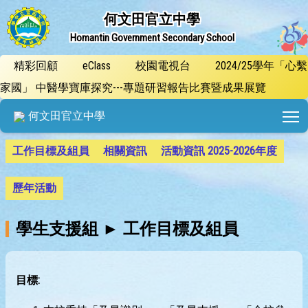
何文田官立中學
Homantin Government Secondary School
精彩回顧
eClass
校園電視台
2024/25學年「心繫
家國」 中醫學寶庫探究---專題研習報告比賽暨成果展覽
T
何文田官立中學
工作目標及組員
相關資訊
活動資訊 2025-2026年度
歷年活動
學生支援組 ► 工作目標及組員
目標
: