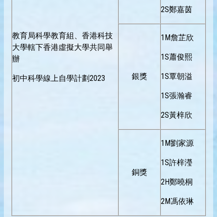
2S鄭嘉茵
教育局科學教育組、香港科技
1M詹芷欣
大學轄下香港虛擬大學共同舉
1S蕭俊熙
辦
銀獎
1S覃朝溢
初中科學線上自學計劃2023
1S張瀚睿
2S黃梓欣
1M劉家源
1S許梓瀅
銅獎
2H鄭曉桐
2M馮依琳