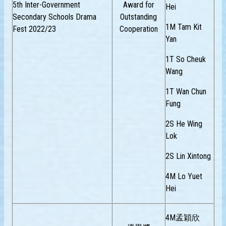
5th Inter-Government
Award for
Hei
Secondary Schools Drama
Outstanding
1M Tam Kit
Fest 2022/23
Cooperation
Yan
1T So Cheuk
Wang
1T Wan Chun
Fung
2S He Wing
Lok
2S Lin Xintong
4M Lo Yuet
Hei
4M孟穎欣