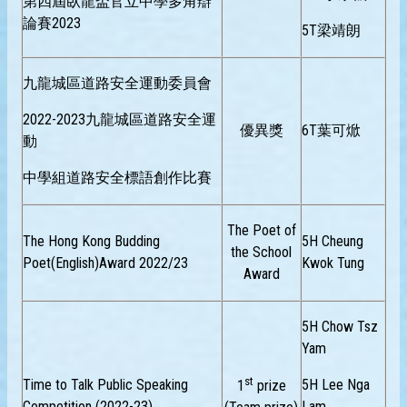
第四屆臥龍盃官立中學多角辯
論賽2023
5T梁靖朗
九龍城區道路安全運動委員會
2022-2023九龍城區道路安全運
優異獎
6T葉可焮
動
中學組道路安全標語創作比賽
The Poet of
The Hong Kong Budding
5H Cheung
the School
Poet(English)Award 2022/23
Kwok Tung
Award
5H Chow Tsz
Yam
st
Time to Talk Public Speaking
5H Lee Nga
1
prize
Competition (2022-23)
Lam