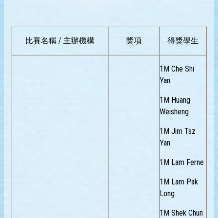
比賽名稱 / 主辦機構
獎項
得獎學生
1M Che Shi
Yan
1M Huang
Weisheng
1M Jim Tsz
Yan
1M Lam Ferne
1M Lam Pak
Long
1M Shek Chun