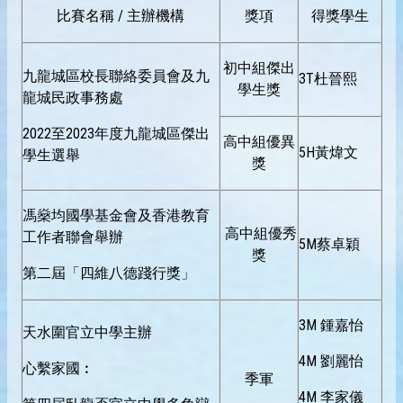
比賽名稱 / 主辦機構
獎項
得獎學生
初中組傑出
九龍城區校長聯絡委員會及九
3T杜晉熙
學生獎
龍城民政事務處
2022至2023年度九龍城區傑出
高中組優異
5H黃煒文
學生選舉
獎
馮燊均國學基金會及香港教育
高中組優秀
工作者聯會舉辦
5M蔡卓穎
獎
第二屆「四維八德踐行獎」
3M 鍾嘉怡
天水圍官立中學主辦
4M 劉麗怡
心繫家國︰
季軍
4M 李家儀