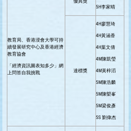
優異獎
5H李家晴
4H
廖慧琦
4H黃涵香
教育局、香港浸會大學可持
續發展研究中心及香港經濟
4H葉文倩
教育協會
4M陳凱瑩
「經濟資訊圖表知多少」網
達標獎
4M黃梓滔
上問答自我挑戰
5M陳浩麟
5M陳㮾峯
5M梁俊彥
5S 劉偉杰