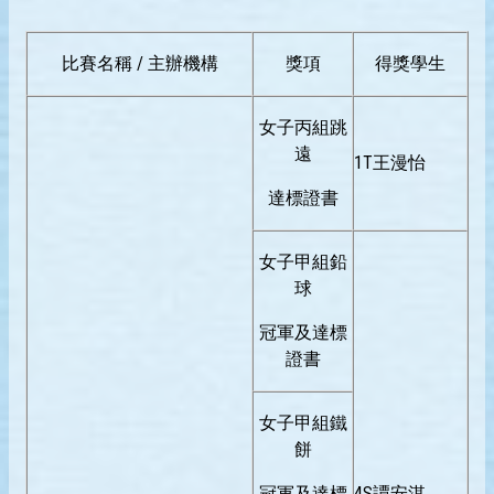
比賽名稱 / 主辦機構
獎項
得獎學生
女子丙組跳
遠
1T王漫怡
達標證書
女子甲組鉛
球
冠軍及達標
證書
女子甲組鐵
餅
冠軍及達標
4S譚安淇