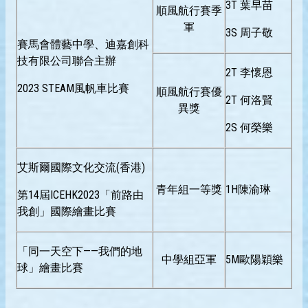
3T 葉早苗
順風航行賽季
軍
3S 周子敬
賽馬會體藝中學、迪嘉創科
技有限公司聯合主辦
2T 李懷恩
2023 STEAM風帆車比賽
順風航行賽優
2T 何洛賢
異獎
2S 何榮樂
艾斯爾國際文化交流(香港)
青年組一等獎
1H陳渝琳
第14屆ICEHK2023「前路由
我創」國際繪畫比賽
「同一天空下——我們的地
中學組亞軍
5M歐陽穎樂
球」繪畫比賽