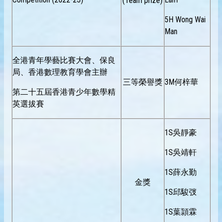
(Team prize)
5H Wong Wai
Man
全港青年學藝比賽大會、保良
局、香港數理教育學會主辦
三等榮譽獎
3M何梓華
第二十五屆香港青少年數學精
英選拔賽
1S吳靜豪
1S吳靖軒
1S薛永勤
金獎
1S邱駿弢
1S葉頴霖