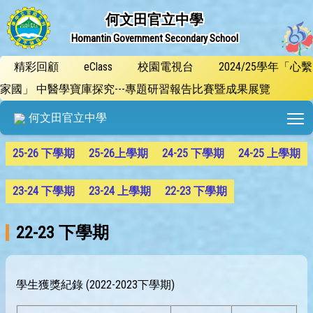
何文田官立中學
Homantin Government Secondary School
精彩回顧
eClass
校園電視台
2024/25學年「心繫
家國」 中醫學寶庫探究---專題研習報告比賽暨成果展覽
T
何文田官立中學
25-26 下學期
25-26上學期
24-25 下學期
24-25 上學期
23-24 下學期
23-24 上學期
22-23 下學期
22-23 下學期
學生獲獎紀錄 (2022-2023下學期)