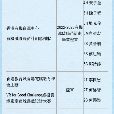
4H 黃子盈
5H 陳子程
5H 劉嘉俊
2022-2023有機
香港有機資源中心
減碳綠苗計劃
5M唐沛宏
有機減碳綠苗計劃感謝狀
畢業證書
5S 黃晉朗
5S 蔡思穎
5S 鄺詩婷
香港教育城香港電腦教育學
2T 李懷恩
會主辦
亞軍
2T 何洛賢
VR for Good Challenge虛擬實
2S 何榮樂
境密室逃脫遊戲設計大賽