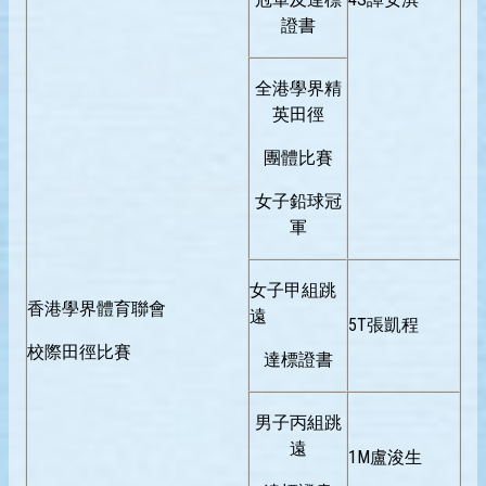
證書
全港學界精
英田徑
團體比賽
女子鉛球冠
軍
女子甲組跳
香港學界體育聯會
遠
5T張凱程
校際田徑比賽
達標證書
男子丙組跳
遠
1M盧浚生