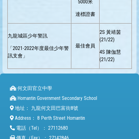
5000米
達標證書
2S 黃靖茵
九龍城區少年警訊
(21/22)
最佳會員
「2021-2022年度最佳少年警
4S 陳伽慧
訊支會」
(21/22)
何文田官立中學
Homantin Government Secondary School
地址：
九龍何文田巴富街8號
Address：
8 Perth Street Homantin
電話（Tel）：
27112680
傳真（Fax）：
27142846