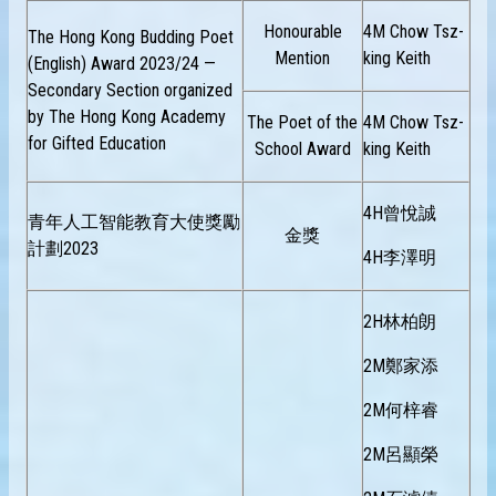
Honourable
4M Chow Tsz-
The Hong Kong Budding Poet
Mention
king Keith
(English) Award 2023/24 —
Secondary Section organized
by The Hong Kong Academy
The Poet of the
4M Chow Tsz-
for Gifted Education
School Award
king Keith
4H曾悅誠
青年人工智能教育大使獎勵
金獎
計劃2023
4H李澤明
2H林柏朗
2M鄭家添
2M何梓睿
2M呂顯榮