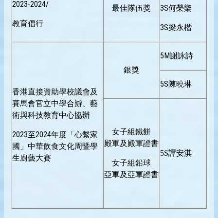
2023-2024/
最佳隊伍獎
3S何榮樂
教育倡行
3S梁永楷
5M謝詠詩
銀獎
5S陳曉琳
香港直接資助學校議會及
賽馬會官立中學合辧、藝
術與科技教育中心協辦
女子組鐵餅
2023至2024年度「心繫家
殿軍及殿軍證書
國」中華飲食文化周暨學
5S
譚安淇
生廚藝大賽
女子組鉛球
亞軍及亞軍證書