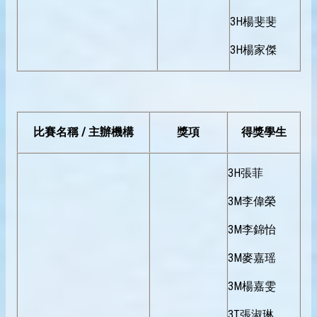
3H楊斐斐
3H楊家傑
比賽名稱 / 主辦機構
獎項
得獎學生
3H張菲
3M李偉榮
3M李錦怡
3M麥嘉瑶
3M楊嘉雯
3T張淑琳