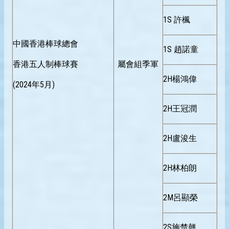
1S 許楓
中國香港棒球總會
1S 趙諾童
香港五人制棒球賽
屬會組季軍
2H楊鴻偉
(2024年5月)
2H王冠潤
2H盧浚生
2H林柏朗
2M呂顯榮
2S施楚翹