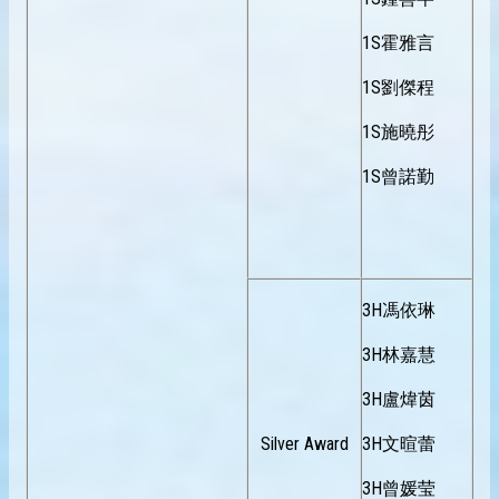
1S霍雅言
1S劉傑程
1S施曉彤
1S曾諾勤
3H馮依琳
3H林嘉慧
3H盧煒茵
Silver Award
3H文暄蕾
3H曾媛莹