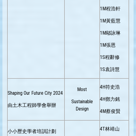
1M程浩軒
1M黃藍慧
1M鄔詠琳
1M張恩
1S程辭修
1S袁詩慧
4H符史浩
Most
Shaping Our Future City 2024
4H鄧力銘
Sustainable
由土木工程師學會舉辦
Design
4M蔡俊賢
4T林靖山
小小歷史學者培訓計劃