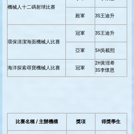
機械人十二碼射球比賽
殿軍
3S王迪升
冠軍
3S王迪升
環保清潔海面機械人比賽
亞軍
5H吳載熙
2H黃璟希
海洋探索尋寶機械人比賽
冠軍
3S李懷恩
比賽名稱 / 主辦機構
獎項
得獎學生