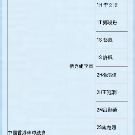
1H 李文博
1T 鄭曉彤
1S 蔡嵐
1S 許楓
新秀組季軍
2H楊鴻偉
2H王冠潤
2M呂顯榮
2S施楚翹
中國香港棒球總會