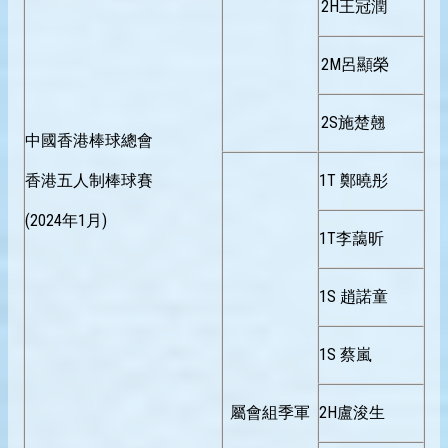
2H王冠潤
2M呂顯榮
2S施楚翹
中國香港棒球總會
香港五人制棒球賽
1T 鄭曉彤
(2024年1月)
1T李藹昕
1S 趙諾童
1S 蔡嵐
屬會組季軍
2H盧浚生