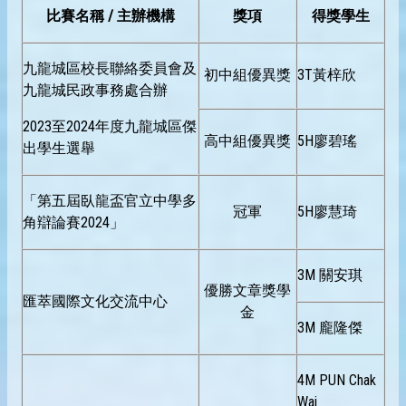
比賽名稱 / 主辦機構
獎項
得獎學生
九龍城區校長聯絡委員會及
初中組優異獎
3T黃梓欣
九龍城民政事務處合辦
2023至2024年度九龍城區傑
高中組優異獎
5H廖碧瑤
出學生選舉
「第五屆臥龍盃官立中學多
冠軍
5H廖慧琦
角辯論賽2024」
3M 關安琪
優勝文章獎學
匯萃國際文化交流中心
金
3M 龐隆傑
4M PUN Chak
Wai