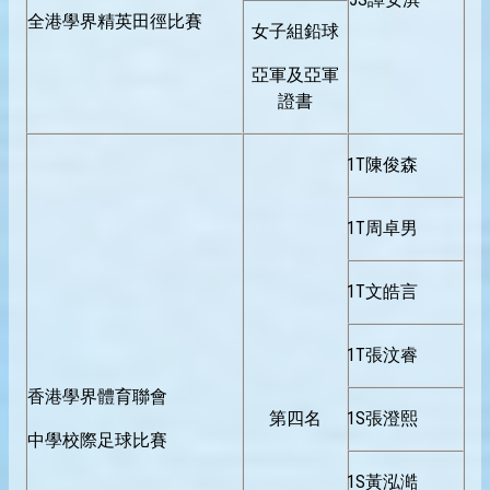
全港學界精英田徑比賽
女子組鉛球
亞軍及亞軍
證書
1T陳俊森
1T周卓男
1T文皓言
1T張汶睿
香港學界體育聯會
第四名
1S張澄熙
中學校際足球比賽
1S黃泓澔