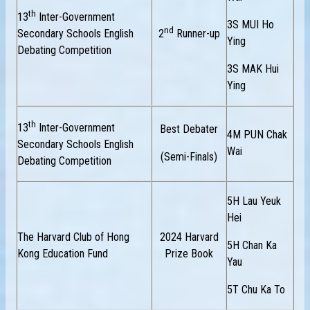
th
13
Inter-Government
3S MUI Ho
nd
Secondary Schools English
2
Runner-up
Ying
Debating Competition
3S MAK Hui
Ying
th
13
Inter-Government
Best Debater
4M PUN Chak
Secondary Schools English
Wai
(Semi-Finals)
Debating Competition
5H Lau Yeuk
Hei
The Harvard Club of Hong
2024 Harvard
5H Chan Ka
Kong Education Fund
Prize Book
Yau
5T Chu Ka To