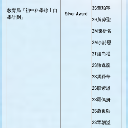
3S董珀寧
教育局「初中科學線上自
Silver Award
學計劃」
2H黃偉聖
2M陳祈名
2M余詩恩
2T潘尚禮
2S陳逸龍
2S馮舜華
2S廖紫恩
2S羅佩妍
2S蕭俊熙
2S覃朝溢