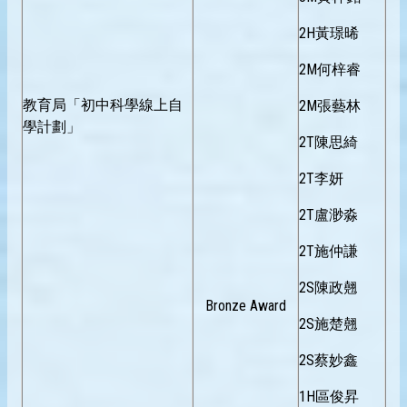
2H黃璟晞
2M何梓睿
教育局「初中科學線上自
2M張藝林
學計劃」
2T陳思綺
2T李妍
2T盧渺淼
2T施仲謙
2S陳政翹
Bronze Award
2S施楚翹
2S蔡妙鑫
1H區俊昇