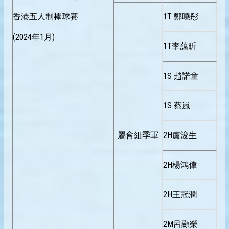
香港五人制棒球賽
1T 鄭曉彤
(2024年1月)
1T李藹昕
1S 趙諾童
1S 蔡嵐
屬會組季軍
2H盧浚生
2H楊鴻偉
2H王冠潤
2M呂顯榮