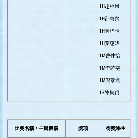
1H趙梓嵐
1H邵慧齊
1H黃梓晴
1H葉蘊晞
1M曹仲怡
1M李詩雯
1M倪致遠
1S陳雋穎
比賽名稱 / 主辦機構
獎項
得獎學生