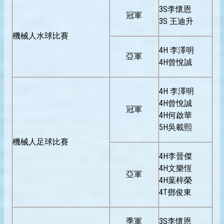
3S李懷恩
冠軍
3S 王迪升
機械人水球比賽
4H 李澤明
亞軍
4H曾悅誠
4H 李澤明
4H曾悅誠
冠軍
4H何啟華
5H吳載熙
機械人足球比賽
4H李晉傑
4H文樂恆
亞軍
4H葉梓榮
4T鄧俊東
季軍
3S李懷恩