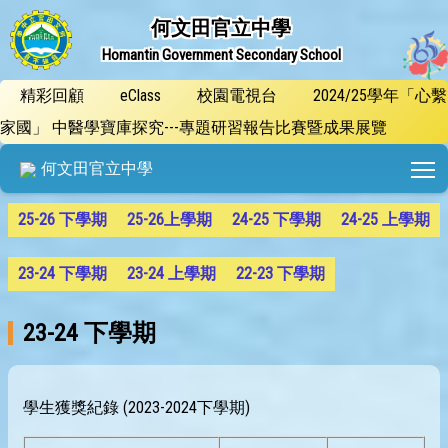
何文田官立中學
Homantin Government Secondary School
精彩回顧
eClass
校園電視台
2024/25學年「心繫
家國」 中醫學寶庫探究---專題研習報告比賽暨成果展覽
T
何文田官立中學
25-26 下學期
25-26上學期
24-25 下學期
24-25 上學期
23-24 下學期
23-24 上學期
22-23 下學期
23-24 下學期
學生獲獎紀錄 (2023-2024下學期)