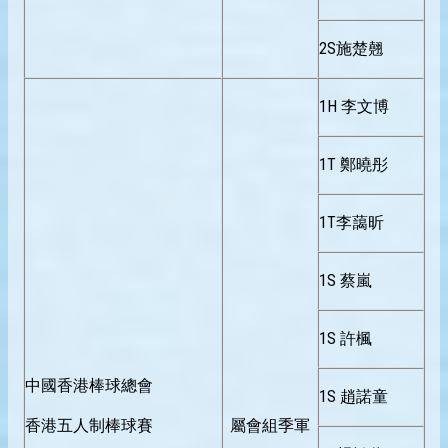
2S施楚翹
1H 李文博
1T 鄭曉彤
1T李藹昕
1S 蔡嵐
1S 許楓
中國香港棒球總會
1S 趙諾童
香港五人制棒球賽
屬會組季軍