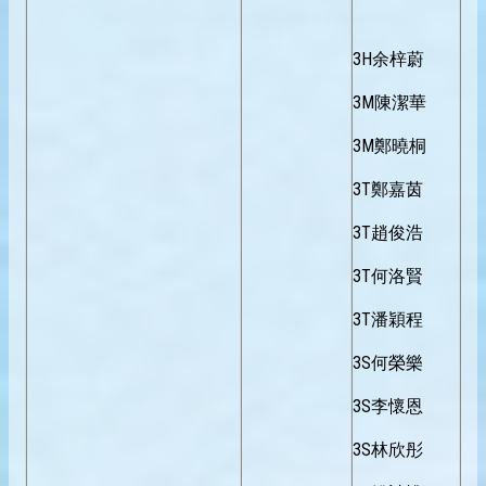
3H余梓蔚
3M陳潔華
3M鄭曉桐
3T鄭嘉茵
3T趙俊浩
3T何洛賢
3T潘穎程
3S何榮樂
3S李懷恩
3S林欣彤