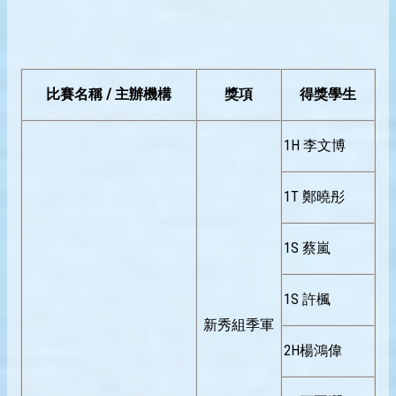
比賽名稱 / 主辦機構
獎項
得獎學生
1H 李文博
1T 鄭曉彤
1S 蔡嵐
1S 許楓
新秀組季軍
2H楊鴻偉