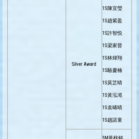
1S陳宜瑩
1S趙紫盈
1S許智悦
1S梁家晉
1S林煒翔
Silver Award
1S駱慶楠
1S莫芷晴
1S黃泓澔
1S袁晞晴
1S趙諾童
3M黃梓銘