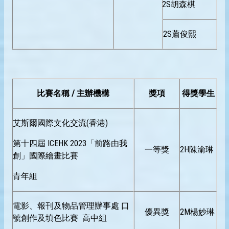
2S胡森棋
2S蕭俊熙
比賽名稱 / 主辦機構
獎項
得獎學生
艾斯爾國際文化交流(香港)
第十四屆 ICEHK 2023「前路由我
一等獎
2H陳渝琳
創」國際繪畫比賽
青年組
電影、報刊及物品管理辦事處 口
優異獎
2M楊妙琳
號創作及填色比賽 高中組