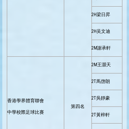
2H梁日昇
2H吴文迪
2M謝承軒
2M王灝天
2T馬啓朗
2T吳靜豪
香港學界體育聯會
第四名
中學校際足球比賽
2T黃梓軒