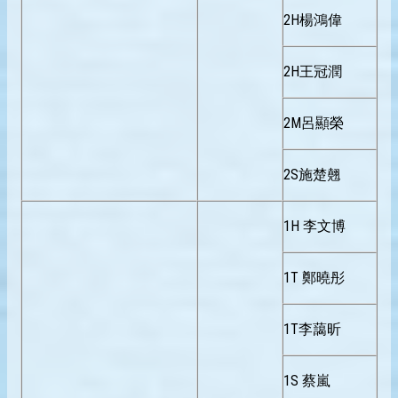
2H楊鴻偉
2H王冠潤
2M呂顯榮
2S施楚翹
1H 李文博
1T 鄭曉彤
1T李藹昕
1S 蔡嵐