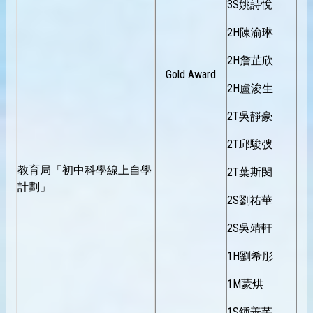
3S姚詩悅
2H陳渝琳
2H詹芷欣
Gold Award
2H盧浚生
2T吳靜豪
2T邱駿弢
教育局「初中科學線上自學
2T葉斯閔
計劃」
2S劉祐華
2S吳靖軒
1H劉希彤
1M蒙烘
1S鍾善芊