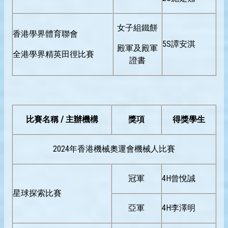
女子組鐵餅
香港學界體育聯會
5S譚安淇
殿軍及殿軍
全港學界精英田徑比賽
證書
比賽名稱 / 主辦機構
獎項
得獎學生
2024年香港機械奧運會機械人比賽
冠軍
4H曾悅誠
星球探索比賽
亞軍
4H李澤明