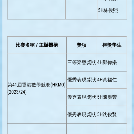
5H林俊熙
比賽名稱 / 主辦機構
獎項
得獎學生
三等榮譽獎狀
4H鄭偉樂
優秀表現獎狀
4H黃福仁
第41屆香港數學競賽(HKMO)
(2023/24)
優秀表現獎狀
5H陳廣豐
優秀表現獎狀
5H沈俊賢