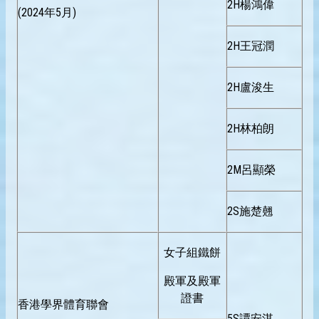
2H楊鴻偉
(2024年5月)
2H王冠潤
2H盧浚生
2H林柏朗
2M呂顯榮
2S施楚翹
女子組鐵餅
殿軍及殿軍
證書
香港學界體育聯會
5S譚安淇