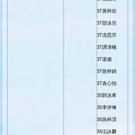
3T黃梓欣
3T邵泳兒
3T冼思芹
3T譚湋橋
3T湛揚
3T曾梓錡
3T袁心怡
3S郭泳希
3S李伊琳
3S吳梓淏
3S伍詠麟