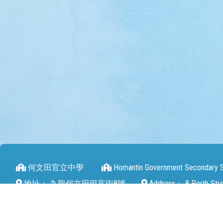
何文田官立中學
Homantin Government Secondary 
地址：
九龍何文田巴富街8號
Address：
8 Perth Str
電話（Tel）：
27112680
傳真