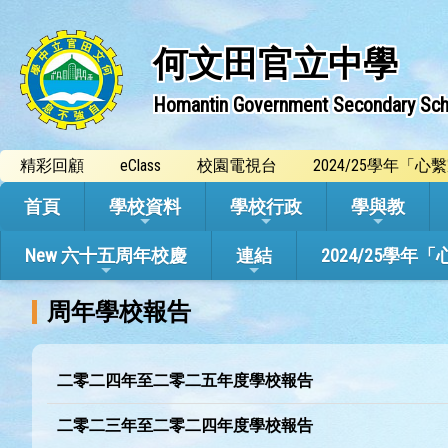
何文田官立中學
Homantin Government Secondary Sch
精彩回顧
eClass
校園電視台
2024/25學年「
首頁
學校資料
學校行政
學與教
New 六十五周年校慶
連結
2024/25
周年學校報告
二零二四年至二零二五年度學校報告
二零二三年至二零二四年度學校報告