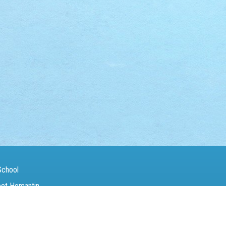
School
eet Homantin
（Fax）：
27142846
電郵（Email）：